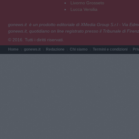
Livorno Grosseto
Lucca Versilia
gonews.it è un prodotto editoriale di XMedia Group S.r.l - Via E
gonews.it, quotidiano on line registrato presso il Tribunale di Fire
© 2016. Tutti i diritti riservati.
Home
gonews.it
Redazione
Chi siamo
Termini e condizioni
Pri