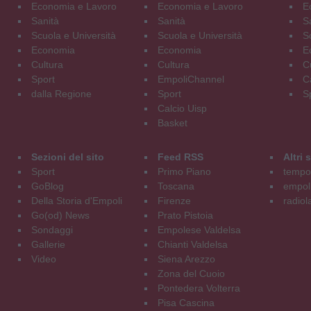
Economia e Lavoro
Economia e Lavoro
E
Sanità
Sanità
S
Scuola e Università
Scuola e Università
S
Economia
Economia
E
Cultura
Cultura
C
Sport
EmpoliChannel
C
dalla Regione
Sport
S
Calcio Uisp
Basket
Sezioni del sito
Feed RSS
Altri
Sport
Primo Piano
tempol
GoBlog
Toscana
empoli
Della Storia d'Empoli
Firenze
radiol
Go(od) News
Prato Pistoia
Sondaggi
Empolese Valdelsa
Gallerie
Chianti Valdelsa
Video
Siena Arezzo
Zona del Cuoio
Pontedera Volterra
Pisa Cascina