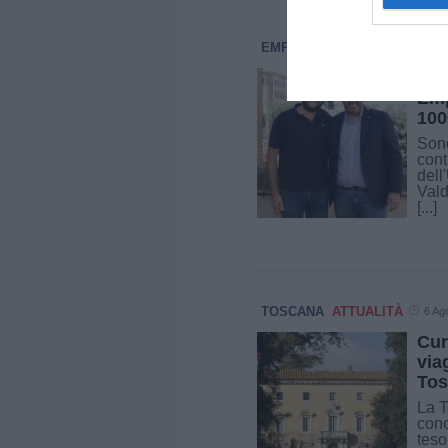
EMPOLESE VALDELSA
ATTU
Fon
Emp
100
Sono
cont
dell
Vald
[...]
TOSCANA
ATTUALITÀ
6 Ag
Cur
via
Tos
La T
cono
teso