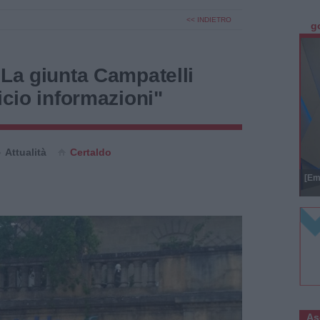
<< INDIETRO
g
"La giunta Campatelli
icio informazioni"
Attualità
Certaldo
[Em
As