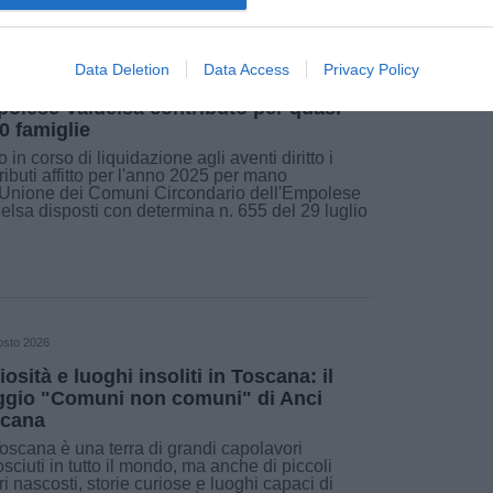
ALITÀ
8 Agosto 2026
Data Deletion
Data Access
Privacy Policy
do affitti, dall'Unione dei Comuni
olese Valdelsa contributo per quasi
0 famiglie
 in corso di liquidazione agli aventi diritto i
ributi affitto per l'anno 2025 per mano
'Unione dei Comuni Circondario dell'Empolese
elsa disposti con determina n. 655 del 29 luglio
osto 2026
iosità e luoghi insoliti in Toscana: il
ggio "Comuni non comuni" di Anci
cana
oscana è una terra di grandi capolavori
sciuti in tutto il mondo, ma anche di piccoli
ri nascosti, storie curiose e luoghi capaci di