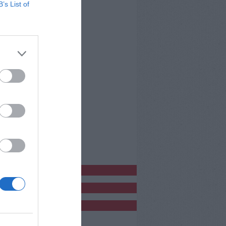
B’s List of
bblicitàCl
bblicità
bblicità