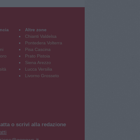
incia
Altre zone
Chianti Valdelsa
Pontedera Volterra
ni
Pisa Cascina
oro
Prato Pistoia
Siena Arezzo
sità
Lucca Versilia
Livorno Grosseto
atta o scrivi alla redazione
tti