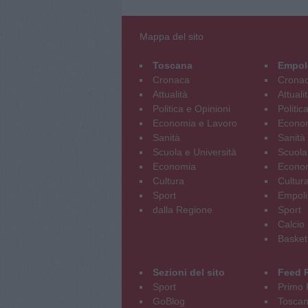
Mappa del sito
Toscana
Empol
Cronaca
Crona
Attualità
Attuali
Politica e Opinioni
Politic
Economia e Lavoro
Econom
Sanità
Sanità
Scuola e Università
Scuola
Economia
Econo
Cultura
Cultur
Sport
Empoli
dalla Regione
Sport
Calcio
Basket
Sezioni del sito
Feed 
Sport
Primo 
GoBlog
Tosca