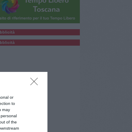
bblicità
bblicità
sonal or
ection to
ou may
 personal
out of the
 downstream