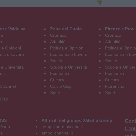
ese Valdelsa
Zona del Cuoio
Firenze e Prov
ca
Cronaca
Cronaca
tà
Attualità
Attualità
a e Opinioni
Politica e Opinioni
Politica e Opinio
ia e Lavoro
Economia e Lavoro
Economia e Lav
Sanità
Sanità
 e Università
Scuola e Università
Scuola e Univer
mia
Economia
Economia
a
Cultura
Cultura
Channel
Calcio Uisp
Fiorentina
Sport
Sport
 Uisp
RSS
Altri siti del gruppo XMedia Group
Cont
Piano
tempoliberotoscana.it
Conta
na
empolichannel.it