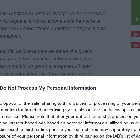
ne Turistica a Certaldo svolge un ruolo cruciale
vizi legati al turismo, alcune volte ben oltre le
oprio la l’Associazione a mettere a disposizione
pu
formazioni.
pu
tti del settore appare evidente che quella
tta ad ospitare un ufficio informazioni, ma
io completo, in grado di erogare tutti quei
, si rischia altrimenti di investire risorse in
Do Not Process My Personal Information
lutazioni abbia fatto l’amministrazione
to opt-out of the sale, sharing to third parties, or processing of your per
volta, arriva in ritardo su una questione
formation for targeted advertising by us, please use the below opt-out s
del paese. Quali informazioni sono state chieste
r selection. Please note that after your opt-out request is processed y
che tipo di servizi sono stati richiesti ? cosa si
eing interest-based ads based on personal information utilized by us or
uturo a questo proposito?
disclosed to third parties prior to your opt-out. You may separately opt-
losure of your personal information by third parties on the IAB’s list of