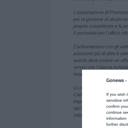
L’associazione di Promozio
per la gestione di alcuni ser
proprie competenze e fu pr
il personale per l’ufficio in
Confrontandoci con gli adde
posizione più di altre è ada
questo deve essere un uffic
servizi che l’utenza richiede
modo non ottimale.
Gonews -
Ci chiediamo quini quale va
If you wish 
Campatelli, che ancora una 
sensitive in
importante per l’economia 
confirm you
dai turisti lo scorso anno ? 
continue se
intende fare nel prossimo f
information 
further disc