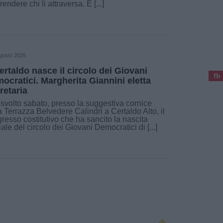
rendere chi li attraversa. È [...]
gosto 2026
ertaldo nasce il circolo dei Giovani
fb
ocratici. Margherita Giannini eletta
retaria
 svolto sabato, presso la suggestiva cornice
a Terrazza Belvedere Calindri a Certaldo Alto, il
resso costitutivo che ha sancito la nascita
ciale del circolo dei Giovani Democratici di [...]