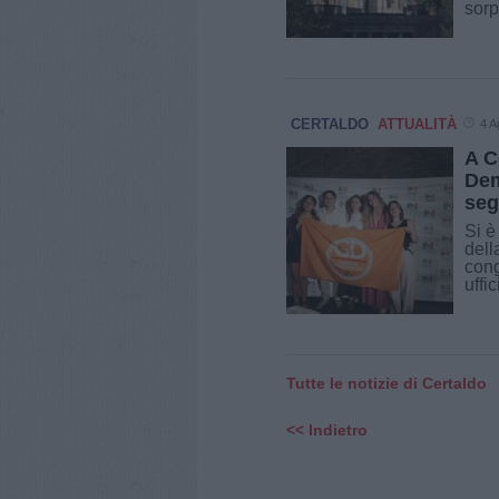
sorp
CERTALDO
ATTUALITÀ
4 A
A C
Dem
seg
Si è
dell
cong
uffi
Tutte le notizie di Certaldo
<< Indietro