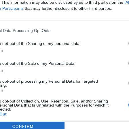
usura della biglietteria da parte di FFSS una
. This information may also be disclosed by us to third parties on the
IA
te dei turisti sia proprio il biglietto del treno, un
Participants
that may further disclose it to other third parties.
e limitarsi ai soli biglietti per i treni ma,
olto altro ancora. L’ufficio informazioni in quella
 un ruolo fondamentale anche in ottica di
l Data Processing Opt Outs
pando un servizio di bike-sharing in
nde private che già svolgono questo servizio sul
o opt-out of the Sharing of my personal data.
In
a della Politica frena i buoni propositi e le
o opt-out of the Sale of my Personal Data.
assieme ad una gestione del patrimonio storico e
In
uata, essere un impulso all’economia del paese
to opt-out of processing my Personal Data for Targeted
ssere.
ing.
In
pu
o opt-out of Collection, Use, Retention, Sale, and/or Sharing
ersonal Data that Is Unrelated with the Purposes for which it
Pu
lected.
Out
pu
CONFIRM