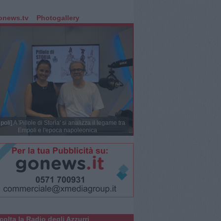
onews.tv
Photogallery
poli]
A 'Pillole di Storia' si analizza il legame tra
Empoli e l'epoca napoleonica
colta la Radio degli Azzurri