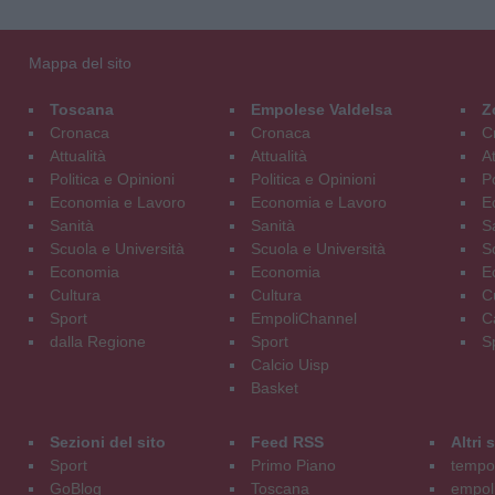
Mappa del sito
Toscana
Empolese Valdelsa
Z
Cronaca
Cronaca
C
Attualità
Attualità
At
Politica e Opinioni
Politica e Opinioni
Po
Economia e Lavoro
Economia e Lavoro
E
Sanità
Sanità
S
Scuola e Università
Scuola e Università
S
Economia
Economia
E
Cultura
Cultura
C
Sport
EmpoliChannel
C
dalla Regione
Sport
S
Calcio Uisp
Basket
Sezioni del sito
Feed RSS
Altri
Sport
Primo Piano
tempol
GoBlog
Toscana
empoli