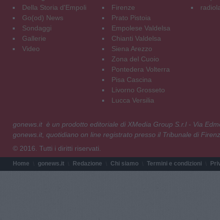
Della Storia d'Empoli
Firenze
radiol
Go(od) News
Prato Pistoia
Sondaggi
Empolese Valdelsa
Gallerie
Chianti Valdelsa
Video
Siena Arezzo
Zona del Cuoio
Pontedera Volterra
Pisa Cascina
Livorno Grosseto
Lucca Versilia
gonews.it è un prodotto editoriale di XMedia Group S.r.l - Via E
gonews.it, quotidiano on line registrato presso il Tribunale di Fire
© 2016. Tutti i diritti riservati.
Home
gonews.it
Redazione
Chi siamo
Termini e condizioni
Pri