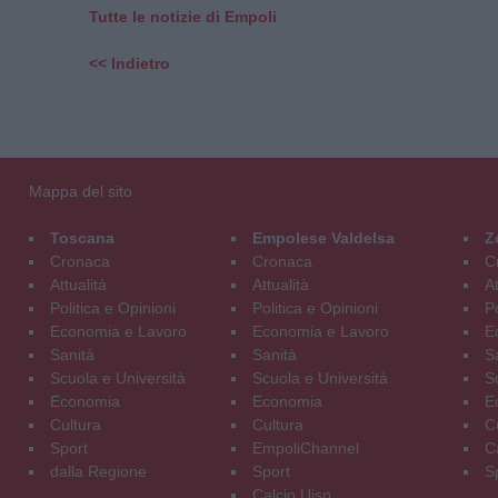
Tutte le notizie di Empoli
<< Indietro
Mappa del sito
Toscana
Empolese Valdelsa
Z
Cronaca
Cronaca
C
Attualità
Attualità
At
Politica e Opinioni
Politica e Opinioni
Po
Economia e Lavoro
Economia e Lavoro
E
Sanità
Sanità
S
Scuola e Università
Scuola e Università
S
Economia
Economia
E
Cultura
Cultura
C
Sport
EmpoliChannel
C
dalla Regione
Sport
S
Calcio Uisp