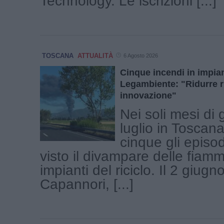
Technology. Le iscrizioni [...]
TOSCANA
ATTUALITÀ
6 Agosto 2026
Cinque incendi in impiant
Legambiente: "Ridurre ri
innovazione"
Nei soli mesi di
luglio in Toscana
cinque gli episo
visto il divampare delle fiam
impianti del riciclo. Il 2 giugn
Capannori, [...]