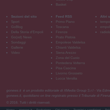
Basket
Sezioni del sito
Feed RSS
Altri
Sport
Primo Piano
tempol
GoBlog
Toscana
empoli
Della Storia d'Empoli
Firenze
radiol
Go(od) News
Prato Pistoia
Sondaggi
Empolese Valdelsa
Gallerie
Chianti Valdelsa
Video
Siena Arezzo
Zona del Cuoio
Pontedera Volterra
Pisa Cascina
Livorno Grosseto
Lucca Versilia
gonews.it è un prodotto editoriale di XMedia Group S.r.l - Via E
gonews.it, quotidiano on line registrato presso il Tribunale di Fire
© 2016. Tutti i diritti riservati.
Home
gonews.it
Redazione
Chi siamo
Termini e condizioni
Pri