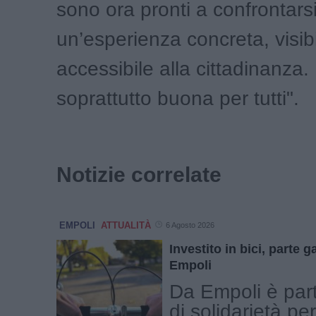
sono ora pronti a confrontars
un’esperienza concreta, visib
accessibile alla cittadinanza
soprattutto buona per tutti".
Notizie correlate
EMPOLI
ATTUALITÀ
6 Agosto 2026
Investito in bici, parte g
Empoli
Da Empoli è part
di solidarietà per