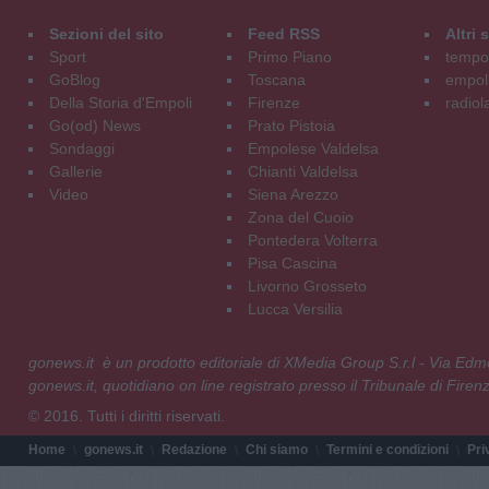
Sezioni del sito
Feed RSS
Altri
Sport
Primo Piano
tempol
GoBlog
Toscana
empoli
Della Storia d'Empoli
Firenze
radiol
Go(od) News
Prato Pistoia
Sondaggi
Empolese Valdelsa
Gallerie
Chianti Valdelsa
Video
Siena Arezzo
Zona del Cuoio
Pontedera Volterra
Pisa Cascina
Livorno Grosseto
Lucca Versilia
gonews.it è un prodotto editoriale di XMedia Group S.r.l - Via E
gonews.it, quotidiano on line registrato presso il Tribunale di Fire
© 2016. Tutti i diritti riservati.
Home
gonews.it
Redazione
Chi siamo
Termini e condizioni
Pri