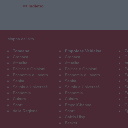
<< Indietro
Mappa del sito
Toscana
Empolese Valdelsa
Z
Cronaca
Cronaca
C
Attualità
Attualità
At
Politica e Opinioni
Politica e Opinioni
Po
Economia e Lavoro
Economia e Lavoro
E
Sanità
Sanità
S
Scuola e Università
Scuola e Università
S
Economia
Economia
E
Cultura
Cultura
C
Sport
EmpoliChannel
C
dalla Regione
Sport
S
Calcio Uisp
Basket