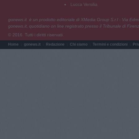
Lucca Versilia
gonews.it è un prodotto editoriale di XMedia Group S.r.l - Via E
gonews.it, quotidiano on line registrato presso il Tribunale di Fire
© 2016. Tutti i diritti riservati.
Home
gonews.it
Redazione
Chi siamo
Termini e condizioni
Pri