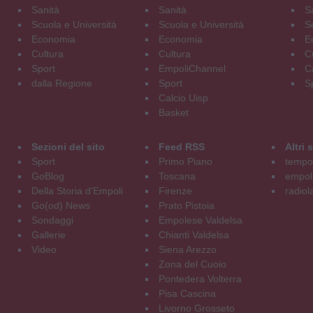
Sanità
Sanità
S
Scuola e Università
Scuola e Università
S
Economia
Economia
E
Cultura
Cultura
C
Sport
EmpoliChannel
C
dalla Regione
Sport
S
Calcio Uisp
Basket
Sezioni del sito
Feed RSS
Altri
Sport
Primo Piano
tempol
GoBlog
Toscana
empoli
Della Storia d'Empoli
Firenze
radiol
Go(od) News
Prato Pistoia
Sondaggi
Empolese Valdelsa
Gallerie
Chianti Valdelsa
Video
Siena Arezzo
Zona del Cuoio
Pontedera Volterra
Pisa Cascina
Livorno Grosseto