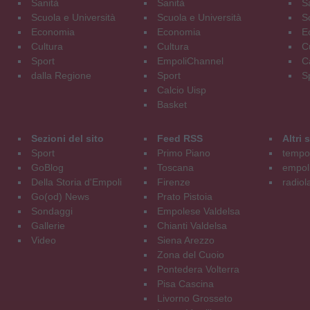
Sanità
Sanità
S
Scuola e Università
Scuola e Università
S
Economia
Economia
E
Cultura
Cultura
C
Sport
EmpoliChannel
C
dalla Regione
Sport
S
Calcio Uisp
Basket
Sezioni del sito
Feed RSS
Altri
Sport
Primo Piano
tempol
GoBlog
Toscana
empoli
Della Storia d'Empoli
Firenze
radiol
Go(od) News
Prato Pistoia
Sondaggi
Empolese Valdelsa
Gallerie
Chianti Valdelsa
Video
Siena Arezzo
Zona del Cuoio
Pontedera Volterra
Pisa Cascina
Livorno Grosseto