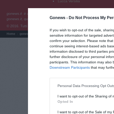
Lucca Versilia
gonews.it è un prodotto editoriale di XMedia Group S.r.l - Via E
Gonews -
Do Not Process My Per
gonews.it, quotidiano on line registrato presso il Tribunale di Fire
© 2016. Tutti i diritti riservati.
If you wish to opt-out of the sale, sharin
Home
gonews.it
Redazione
Chi siamo
Termini e condizioni
Pri
sensitive information for targeted adver
confirm your selection. Please note tha
continue seeing interest-based ads base
information disclosed to third parties pr
further disclosure of your personal infor
participants. This information may also 
Downstream Participants
that may further
Personal Data Processing Opt Out
I want to opt-out of the Sharing of
Opted In
I want to opt-out of the Sale of my