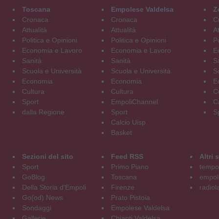
Toscana
Empolese Valdelsa
Z
Cronaca
Cronaca
C
Attualità
Attualità
At
Politica e Opinioni
Politica e Opinioni
Po
Economia e Lavoro
Economia e Lavoro
E
Sanità
Sanità
S
Scuola e Università
Scuola e Università
S
Economia
Economia
E
Cultura
Cultura
C
Sport
EmpoliChannel
C
dalla Regione
Sport
S
Calcio Uisp
Basket
Sezioni del sito
Feed RSS
Altri
Sport
Primo Piano
tempol
GoBlog
Toscana
empoli
Della Storia d'Empoli
Firenze
radiol
Go(od) News
Prato Pistoia
Sondaggi
Empolese Valdelsa
Gallerie
Chianti Valdelsa