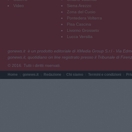
Video
Siena Arezzo
Zona del Cuoio
Pontedera Volterra
Pisa Cascina
Livorno Grosseto
Lucca Versilia
gonews.it è un prodotto editoriale di XMedia Group S.r.l - Via E
gonews.it, quotidiano on line registrato presso il Tribunale di Fire
© 2016. Tutti i diritti riservati.
Home
gonews.it
Redazione
Chi siamo
Termini e condizioni
Pri