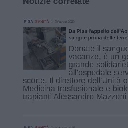
Notizie correlate
PISA
SANITÀ
5 Agosto 2026
Da Pisa l'appello dell'Ao
sangue prima delle ferie
Donate il sangue
vacanze, è un ge
grande solidarie
all’ospedale se
scorte. Il direttore dell’Unità 
Medicina trasfusionale e biol
trapianti Alessandro Mazzoni [
PISA
SANITÀ
30 Luglio 2026