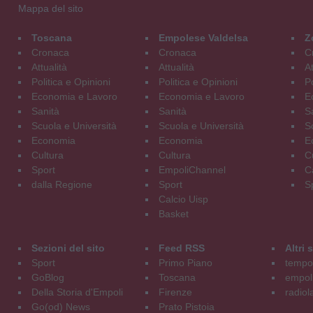
Mappa del sito
Toscana
Empolese Valdelsa
Z
Cronaca
Cronaca
C
Attualità
Attualità
At
Politica e Opinioni
Politica e Opinioni
Po
Economia e Lavoro
Economia e Lavoro
E
Sanità
Sanità
S
Scuola e Università
Scuola e Università
S
Economia
Economia
E
Cultura
Cultura
C
Sport
EmpoliChannel
C
dalla Regione
Sport
S
Calcio Uisp
Basket
Sezioni del sito
Feed RSS
Altri
Sport
Primo Piano
tempol
GoBlog
Toscana
empoli
Della Storia d'Empoli
Firenze
radiol
Go(od) News
Prato Pistoia