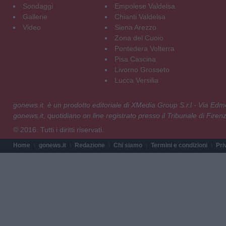
Sondaggi
Empolese Valdelsa
Gallerie
Chianti Valdelsa
Video
Siena Arezzo
Zona del Cuoio
Pontedera Volterra
Pisa Cascina
Livorno Grosseto
Lucca Versilia
gonews.it è un prodotto editoriale di XMedia Group S.r.l - Via E
gonews.it, quotidiano on line registrato presso il Tribunale di Fire
© 2016. Tutti i diritti riservati.
Home
gonews.it
Redazione
Chi siamo
Termini e condizioni
Pri