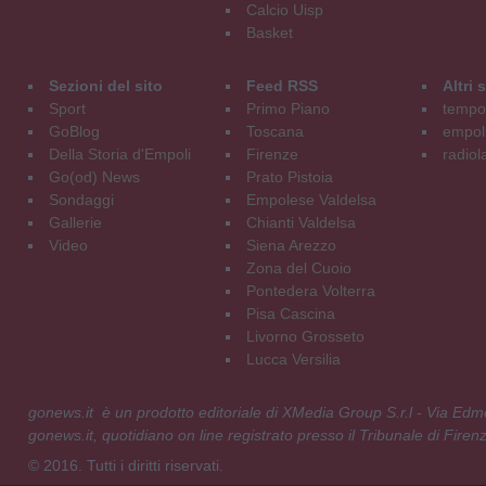
Calcio Uisp
Basket
Sezioni del sito
Feed RSS
Altri
Sport
Primo Piano
tempol
GoBlog
Toscana
empoli
Della Storia d'Empoli
Firenze
radiol
Go(od) News
Prato Pistoia
Sondaggi
Empolese Valdelsa
Gallerie
Chianti Valdelsa
Video
Siena Arezzo
Zona del Cuoio
Pontedera Volterra
Pisa Cascina
Livorno Grosseto
Lucca Versilia
gonews.it è un prodotto editoriale di XMedia Group S.r.l - Via E
gonews.it, quotidiano on line registrato presso il Tribunale di Fire
© 2016. Tutti i diritti riservati.