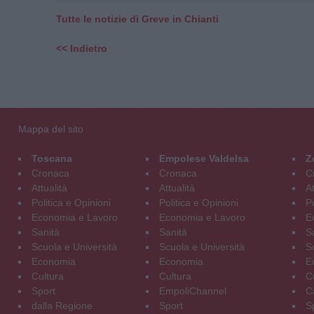
Tutte le notizie di Greve in Chianti
<< Indietro
Mappa del sito
Toscana
Empolese Valdelsa
Z
Cronaca
Cronaca
C
Attualità
Attualità
At
Politica e Opinioni
Politica e Opinioni
Po
Economia e Lavoro
Economia e Lavoro
E
Sanità
Sanità
S
Scuola e Università
Scuola e Università
S
Economia
Economia
E
Cultura
Cultura
C
Sport
EmpoliChannel
C
dalla Regione
Sport
S