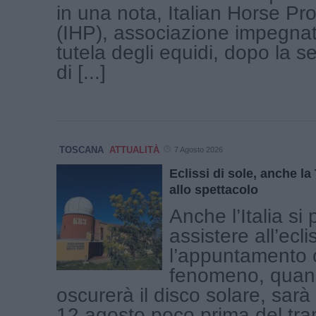
in una nota, Italian Horse Pro
(IHP), associazione impegnat
tutela degli equidi, dopo la 
di [...]
TOSCANA
ATTUALITÀ
7 Agosto 2026
Eclissi di sole, anche l
allo spettacolo
Anche l’Italia si
assistere all’ecli
l’appuntamento c
fenomeno, quand
oscurerà il disco solare, sar
12 agosto poco prima del tr