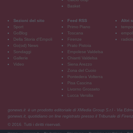
Basket
Sezioni del sito
Feed RSS
Altri
Sport
Primo Piano
tempol
GoBlog
Toscana
empoli
Della Storia d'Empoli
Firenze
radiol
Go(od) News
Prato Pistoia
Sondaggi
Empolese Valdelsa
Gallerie
Chianti Valdelsa
Video
Siena Arezzo
Zona del Cuoio
Pontedera Volterra
Pisa Cascina
Livorno Grosseto
Lucca Versilia
gonews.it è un prodotto editoriale di XMedia Group S.r.l - Via E
gonews.it, quotidiano on line registrato presso il Tribunale di Fire
© 2016. Tutti i diritti riservati.