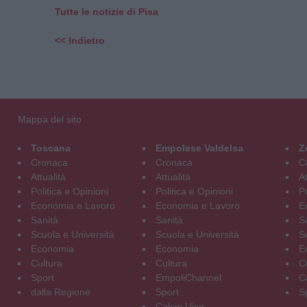
Tutte le notizie di Pisa
<< Indietro
Mappa del sito
Toscana
Empolese Valdelsa
Z
Cronaca
Cronaca
C
Attualità
Attualità
At
Politica e Opinioni
Politica e Opinioni
Po
Economia e Lavoro
Economia e Lavoro
E
Sanità
Sanità
S
Scuola e Università
Scuola e Università
S
Economia
Economia
E
Cultura
Cultura
C
Sport
EmpoliChannel
C
dalla Regione
Sport
S
Calcio Uisp