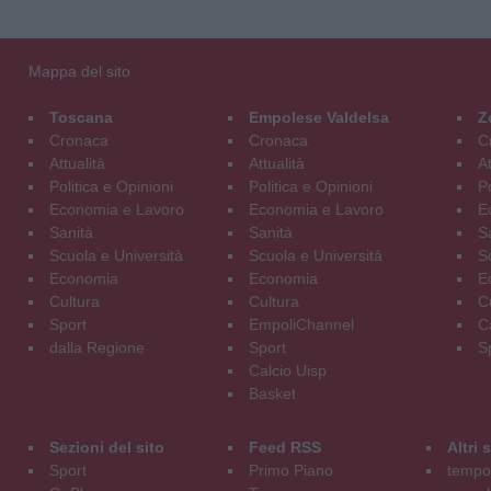
Mappa del sito
Toscana
Empolese Valdelsa
Z
Cronaca
Cronaca
C
Attualità
Attualità
At
Politica e Opinioni
Politica e Opinioni
Po
Economia e Lavoro
Economia e Lavoro
E
Sanità
Sanità
S
Scuola e Università
Scuola e Università
S
Economia
Economia
E
Cultura
Cultura
C
Sport
EmpoliChannel
C
dalla Regione
Sport
S
Calcio Uisp
Basket
Sezioni del sito
Feed RSS
Altri
Sport
Primo Piano
tempol