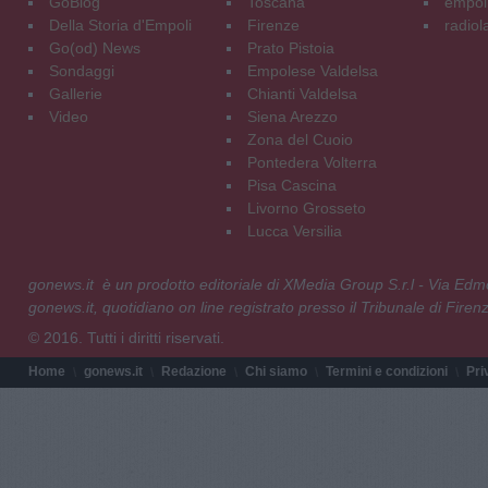
GoBlog
Toscana
empoli
Della Storia d'Empoli
Firenze
radiol
Go(od) News
Prato Pistoia
Sondaggi
Empolese Valdelsa
Gallerie
Chianti Valdelsa
Video
Siena Arezzo
Zona del Cuoio
Pontedera Volterra
Pisa Cascina
Livorno Grosseto
Lucca Versilia
gonews.it è un prodotto editoriale di XMedia Group S.r.l - Via E
gonews.it, quotidiano on line registrato presso il Tribunale di Fire
© 2016. Tutti i diritti riservati.
Home
gonews.it
Redazione
Chi siamo
Termini e condizioni
Pri