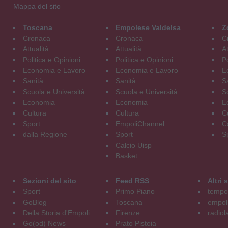
Mappa del sito
Toscana
Empolese Valdelsa
Z
Cronaca
Cronaca
C
Attualità
Attualità
At
Politica e Opinioni
Politica e Opinioni
Po
Economia e Lavoro
Economia e Lavoro
E
Sanità
Sanità
S
Scuola e Università
Scuola e Università
S
Economia
Economia
E
Cultura
Cultura
C
Sport
EmpoliChannel
C
dalla Regione
Sport
S
Calcio Uisp
Basket
Sezioni del sito
Feed RSS
Altri
Sport
Primo Piano
tempol
GoBlog
Toscana
empoli
Della Storia d'Empoli
Firenze
radiol
Go(od) News
Prato Pistoia