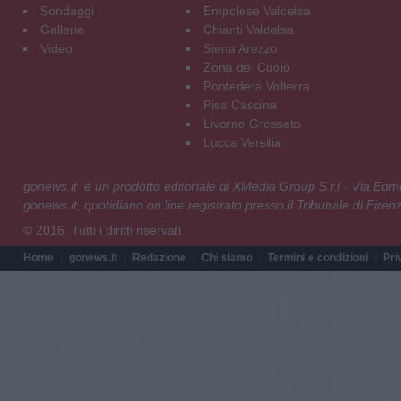
Sondaggi
Empolese Valdelsa
Gallerie
Chianti Valdelsa
Video
Siena Arezzo
Zona del Cuoio
Pontedera Volterra
Pisa Cascina
Livorno Grosseto
Lucca Versilia
gonews.it è un prodotto editoriale di XMedia Group S.r.l - Via E
gonews.it, quotidiano on line registrato presso il Tribunale di Fire
© 2016. Tutti i diritti riservati.
Home
gonews.it
Redazione
Chi siamo
Termini e condizioni
Pri