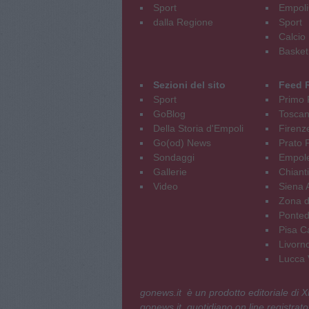
Sport
Empoli
dalla Regione
Sport
Calcio
Basket
Sezioni del sito
Feed 
Sport
Primo 
GoBlog
Tosca
Della Storia d'Empoli
Firenz
Go(od) News
Prato P
Sondaggi
Empole
Gallerie
Chianti
Video
Siena 
Zona d
Ponted
Pisa C
Livorn
Lucca V
gonews.it è un prodotto editoriale di
gonews.it, quotidiano on line registrato