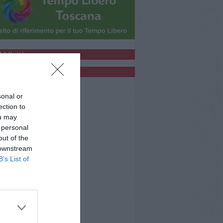
bblicità
bblicità
sonal or
ection to
ou may
 personal
out of the
 downstream
B’s List of