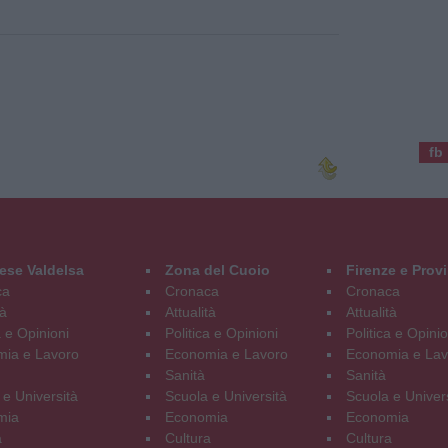
fb
ese Valdelsa
Zona del Cuoio
Firenze e Prov
ca
Cronaca
Cronaca
tà
Attualità
Attualità
a e Opinioni
Politica e Opinioni
Politica e Opinio
ia e Lavoro
Economia e Lavoro
Economia e Lav
Sanità
Sanità
 e Università
Scuola e Università
Scuola e Univer
mia
Economia
Economia
a
Cultura
Cultura