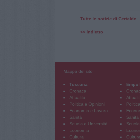
Tutte le notizie di Certaldo
<< Indietro
Mappa del sito
Toscana
Empol
Cronaca
Crona
Attualità
Attuali
Politica e Opinioni
Politic
Economia e Lavoro
Econom
Sanità
Sanità
Scuola e Università
Scuola
Economia
Econo
Cultura
Cultur