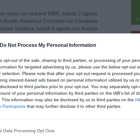
live music con la band WBR, sabato 2 agosto
e thoath; domenica 3 incontro con Elisabetta
 Donne Valdelsa, lunedì 4 agosto con Andrea
pu
 Consiglio regionale della Liguria, già Ministro
 di “Reindustrializzazione-L’Italia e l’Europa”,
Do Not Process My Personal Information
pu
 Dario Parrini parlerà della riforma della
to sarà presente il presidente della Regione
to opt-out of the sale, sharing to third parties, or processing of your per
formation for targeted advertising by us, please use the below opt-out s
r selection. Please note that after your opt-out request is processed y
eing interest-based ads based on personal information utilized by us or
eciale con gli Ortolani coraggiosi, mentre
disclosed to third parties prior to your opt-out. You may separately opt-
dell’uso dei fitofarmaci nel nostro territorio con
losure of your personal information by third parties on the IAB’s list of
naini e Athos-Anpi, sabato 9 Lorenzo Pacini,
. This information may also be disclosed by us to third parties on the
IA
lano interverrà sul tema “Tax the rich”, mentre
Participants
that may further disclose it to other third parties.
ta, domenica 10 agosto, sarà protagonista
sorzio Lamma, per parlare della convivenza con
l Data Processing Opt Outs