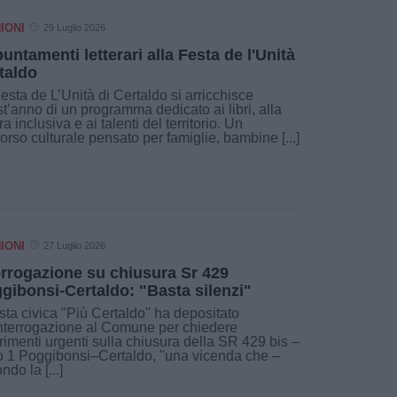
IONI
29 Luglio 2026
untamenti letterari alla Festa de l'Unità
taldo
esta de L’Unità di Certaldo si arricchisce
t’anno di un programma dedicato ai libri, alla
ura inclusiva e ai talenti del territorio. Un
orso culturale pensato per famiglie, bambine [...]
IONI
27 Luglio 2026
errogazione su chiusura Sr 429
gibonsi-Certaldo: "Basta silenzi"
ista civica "Più Certaldo" ha depositato
nterrogazione al Comune per chiedere
rimenti urgenti sulla chiusura della SR 429 bis –
o 1 Poggibonsi–Certaldo, "una vicenda che –
ndo la [...]