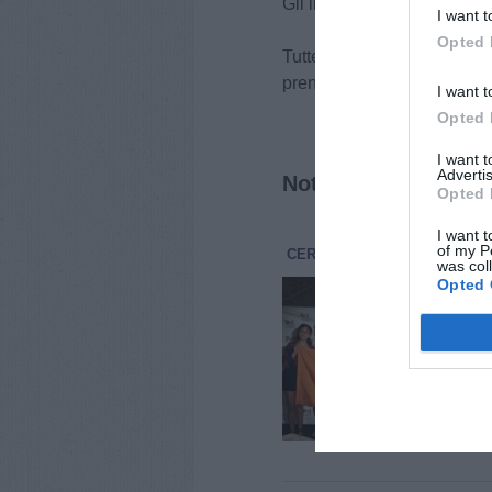
Gli incontri si terranno alle
I want t
Opted 
Tutte le sere dalle 19.30 ape
prenotazioni WhatsApp: 37
I want t
Opted 
I want 
Advertis
Notizie correlate
Opted 
I want t
of my P
CERTALDO
ATTUALITÀ
4 A
was col
Opted 
A C
Dem
seg
Si è
dell
cong
uffi