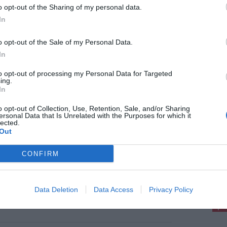
 21.30.
o opt-out of the Sharing of my personal data.
In
rti bar, pizzeria e ristorante sulla terrazza, per
5 942 6019, E-mail: info@pdcertaldo.it
o opt-out of the Sale of my Personal Data.
In
to opt-out of processing my Personal Data for Targeted
ing.
In
o opt-out of Collection, Use, Retention, Sale, and/or Sharing
ersonal Data that Is Unrelated with the Purposes for which it
gosto 2026
lected.
Out
ertaldo nasce il circolo dei Giovani
ocratici. Margherita Giannini eletta
retaria
CONFIRM
 svolto sabato, presso la suggestiva cornice
pu
a Terrazza Belvedere Calindri a Certaldo Alto, il
resso costitutivo che ha sancito la nascita
Pu
Data Deletion
Data Access
Privacy Policy
ciale del circolo dei Giovani Democratici di [...]
pu