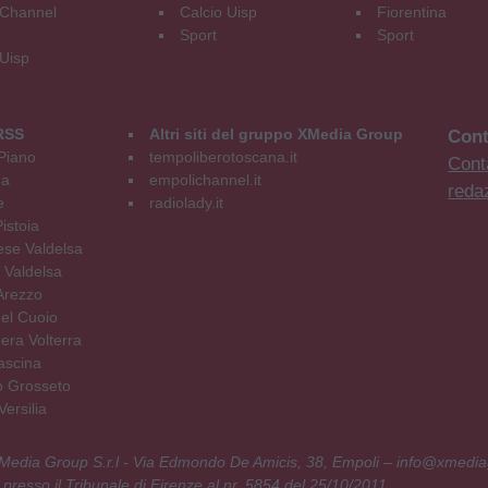
Channel
Calcio Uisp
Fiorentina
Sport
Sport
 Uisp
RSS
Altri siti del gruppo XMedia Group
Cont
Piano
tempoliberotoscana.it
Conta
na
empolichannel.it
reda
e
radiolady.it
istoia
se Valdelsa
 Valdelsa
Arezzo
el Cuoio
era Volterra
ascina
o Grosseto
ersilia
 XMedia Group S.r.l - Via Edmondo De Amicis, 38, Empoli – info@xmedia
 presso il Tribunale di Firenze al nr. 5854 del 25/10/2011