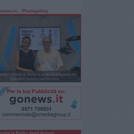
onews.tv
Photogallery
poli]
A 'Pillole di Storia' si analizza il legame tra
Empoli e l'epoca napoleonica
colta la Radio degli Azzurri