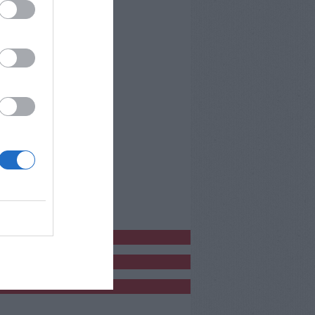
bblicitàCl
bblicità
bblicità