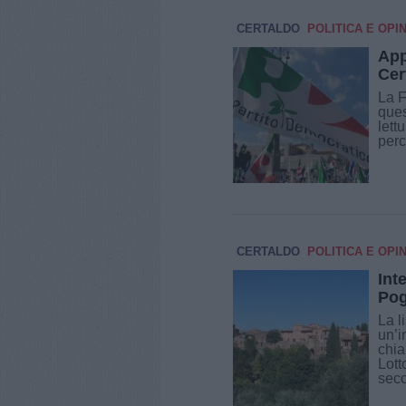
CERTALDO
POLITICA E OPIN
App
Cer
La F
ques
lett
perc
CERTALDO
POLITICA E OPIN
Int
Pog
La l
un’i
chia
Lott
seco