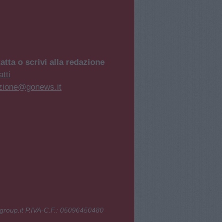
atta o scrivi alla redazione
tti
zione@gonews.it
group.it P.IVA-C.F.: 05096450480