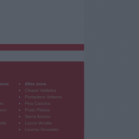
incia
Altre zone
Chianti Valdelsa
Pontedera Volterra
ni
Pisa Cascina
oro
Prato Pistoia
Siena Arezzo
sità
Lucca Versilia
Livorno Grosseto