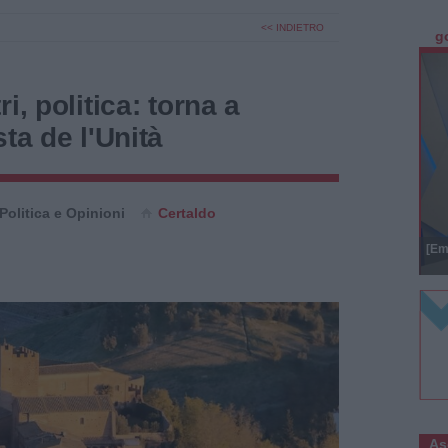
<< INDIETRO
g
i, politica: torna a
ta de l'Unità
Politica e Opinioni
Certaldo
[Em
As