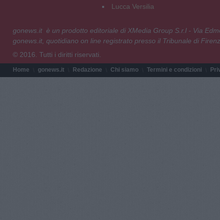
Lucca Versilia
gonews.it è un prodotto editoriale di XMedia Group S.r.l - Via E
gonews.it, quotidiano on line registrato presso il Tribunale di Fire
© 2016. Tutti i diritti riservati.
Home
gonews.it
Redazione
Chi siamo
Termini e condizioni
Pri