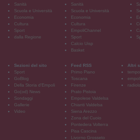
Sanità
Sanità
S
Scuola e Università
Scuola e Università
S
Economia
Economia
E
Cultura
Cultura
C
Sport
EmpoliChannel
C
dalla Regione
Sport
S
Calcio Uisp
Basket
Sezioni del sito
Feed RSS
Altri
Sport
Primo Piano
tempol
GoBlog
Toscana
empoli
Della Storia d'Empoli
Firenze
radiol
Go(od) News
Prato Pistoia
Sondaggi
Empolese Valdelsa
Gallerie
Chianti Valdelsa
Video
Siena Arezzo
Zona del Cuoio
Pontedera Volterra
Pisa Cascina
Livorno Grosseto