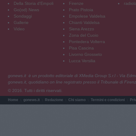
Della Storia d'Empoli
Firenze
radiol
Go(od) News
Prato Pistoia
Sondaggi
Empolese Valdelsa
Gallerie
Chianti Valdelsa
Video
Siena Arezzo
Zona del Cuoio
Pontedera Volterra
Pisa Cascina
Livorno Grosseto
Lucca Versilia
gonews.it è un prodotto editoriale di XMedia Group S.r.l - Via E
gonews.it, quotidiano on line registrato presso il Tribunale di Fire
© 2016. Tutti i diritti riservati.
Home
gonews.it
Redazione
Chi siamo
Termini e condizioni
Pri