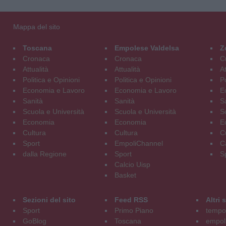
Mappa del sito
Toscana
Empolese Valdelsa
Z
Cronaca
Cronaca
C
Attualità
Attualità
At
Politica e Opinioni
Politica e Opinioni
Po
Economia e Lavoro
Economia e Lavoro
E
Sanità
Sanità
S
Scuola e Università
Scuola e Università
S
Economia
Economia
E
Cultura
Cultura
C
Sport
EmpoliChannel
C
dalla Regione
Sport
S
Calcio Uisp
Basket
Sezioni del sito
Feed RSS
Altri
Sport
Primo Piano
tempol
GoBlog
Toscana
empoli