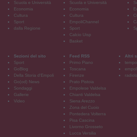
Scuola e Università
Scuola e Università
S
Economia
Economia
E
Cultura
Cultura
C
Sport
EmpoliChannel
C
dalla Regione
Sport
S
Calcio Uisp
Basket
Sezioni del sito
Feed RSS
Altri
Sport
Primo Piano
tempol
GoBlog
Toscana
empoli
Della Storia d'Empoli
Firenze
radiol
Go(od) News
Prato Pistoia
Sondaggi
Empolese Valdelsa
Gallerie
Chianti Valdelsa
Video
Siena Arezzo
Zona del Cuoio
Pontedera Volterra
Pisa Cascina
Livorno Grosseto
Lucca Versilia