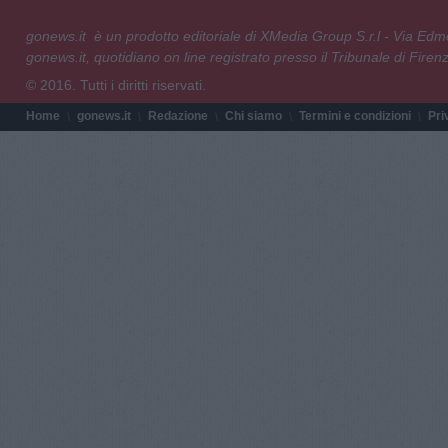
gonews.it è un prodotto editoriale di XMedia Group S.r.l - Via E
gonews.it, quotidiano on line registrato presso il Tribunale di Fire
© 2016. Tutti i diritti riservati.
Home
gonews.it
Redazione
Chi siamo
Termini e condizioni
Pri