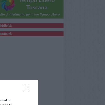
bblicità
bblicità
sonal or