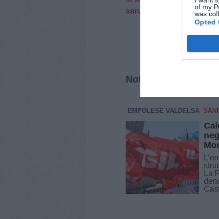
I want t
of my P
servizi-vari/12723-punti-s
was col
Opted 
Notizie correlate
EMPOLESE VALDELSA
SANI
Cal
neg
Mon
L’on
stru
La 
denu
Cast