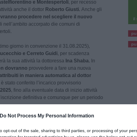
stelfiorentino e Montespertoli
, per recesso
tività anche il dottor
Roberto Giusti.
Anche gli
vranno procedere nel scegliere il nuovo
ili nell’ambito accorpato die comuni di
rtoli.
pu
pu
timo giorno in convenzione il 31.08.2025),
ucecchio e Cerreto Guidi
, per scadenza
à la sua attività la dottoressa
Ina Shaba.
In
n dovranno
provvedere a fare una nuova
ttribuiti in maniera automatica al
dottor
 è stato conferito l’incarico provvisorio
.2025
, fino alla eventuale data di inizio attività
l’iscrizione definitiva e comunque per un periodo
Do Not Process My Personal Information
i Famiglia
to opt-out of the sale, sharing to third parties, or processing of your per
resenza agli sportelli dei distretti di riferimento