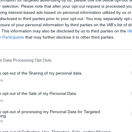
formation for targeted advertising by us, please use the below opt-out s
 scelta del medico:
r selection. Please note that after your opt-out request is processed y
eing interest-based ads based on personal information utilized by us or
nitaria dell'Azienda USL Toscana centro
possono
disclosed to third parties prior to your opt-out. You may separately opt-
losure of your personal information by third parties on the IAB’s list of
 da casa tramite Pc, tablet
. This information may also be disclosed by us to third parties on the
IA
 il
portale Open Toscana
Participants
that may further disclose it to other third parties.
ervizi
)
ed accedendo con tessera sanitaria attiva
zando
l'APP Smart SST;
l Data Processing Opt Outs
del medico può essere effettuato anche
hiesta compilato e corredato di copia di
o opt-out of the Sharing of my personal data.
do all'indirizzo
In
mpoli@uslcentro.toscana.it
. ;
o opt-out of the Sale of my Personal Data.
fare inoltre
tramite i Totem PuntoSI
disponibili
pu
In
nitaria attivata.
Pu
sultabile sul seguente
to opt-out of processing my Personal Data for Targeted
ing.
o.toscana.it/index.php/servizi-e-attivita/607-
pu
In
oscana.it/index.php/servizi-e-attivita/607-