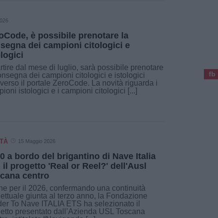
2026
oCode, è possibile prenotare la
segna dei campioni citologici e
ologici
rtire dal mese di luglio, sarà possibile prenotare
fb
onsegna dei campioni citologici e istologici
averso il portale ZeroCode. La novità riguarda i
ioni istologici e i campioni citologici [...]
TÀ
15 Maggio 2026
10 a bordo del brigantino di Nave Italia
 il progetto 'Real or Reel?' dell'Ausl
cana centro
e per il 2026, confermando una continuità
ettuale giunta al terzo anno, la Fondazione
er To Nave ITALIA ETS ha selezionato il
etto presentato dall’Azienda USL Toscana