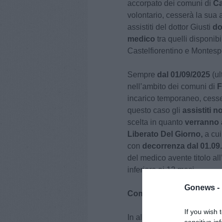
accorpato dei comuni di
Ca
volontario, cesserà la sua at
assistiti del dottor Giusti
do
medico
tra quelli disponib
Castelfiorentino e Montespe
Sempre
dal 01/09/2025
(ul
nell’ambito dei comuni di
F
incarico temporaneo, cesser
questo caso gli
assistiti
no
scelta in quanto
verranno a
Liberato Del Giorno,
a cui
con
decorrenza dal 01.09
del medico avente titolo al
inferiore ai 12 mesi.
Gonews -
Come Scegliere i Medici d
If you wish 
In alternativa a recarsi in p