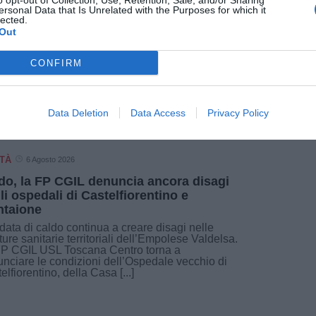
o opt-out of Collection, Use, Retention, Sale, and/or Sharing
ersonal Data that Is Unrelated with the Purposes for which it
i
lected.
Out
Fonte: Ausl Toscana Centro
CONFIRM
Data Deletion
Data Access
Privacy Policy
TÀ
6 Agosto 2026
do, la FP CGIL denuncia ancora disagi
li ospedali di Castelfiorentino e
taione
data di caldo continua a creare disagi nelle
tture sanitarie territoriali dell’Empolese Valdelsa.
FP CGIL USL Toscana Centro torna a
nciare le condizioni dell’Ospedale vecchio di
elfiorentino, della Casa [...]