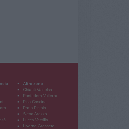
incia
Altre zone
Chianti Valdelsa
Pontedera Volterra
ni
Pisa Cascina
oro
Prato Pistoia
Siena Arezzo
sità
Lucca Versilia
Livorno Grosseto