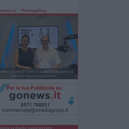
onews.tv
Photogallery
poli]
A 'Pillole di Storia' si analizza il legame tra
Empoli e l'epoca napoleonica
colta la Radio degli Azzurri