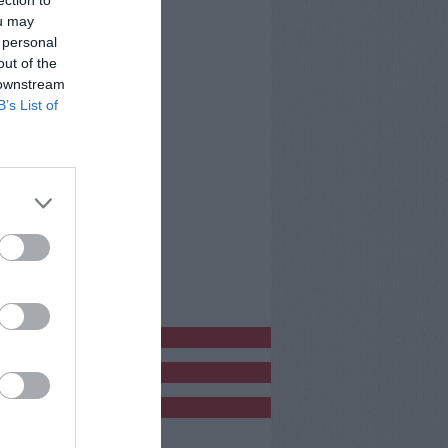
ection to
ou may
 personal
out of the
 downstream
B’s List of
bblicitàCl
bblicità
bblicità