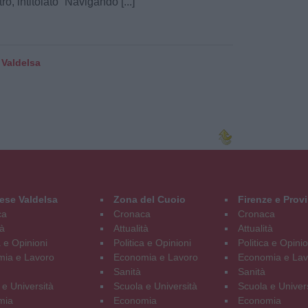
ro, intitolato “Navigando [...]
 Valdelsa
ese Valdelsa
Zona del Cuoio
Firenze e Prov
ca
Cronaca
Cronaca
tà
Attualità
Attualità
a e Opinioni
Politica e Opinioni
Politica e Opinio
ia e Lavoro
Economia e Lavoro
Economia e Lav
Sanità
Sanità
 e Università
Scuola e Università
Scuola e Univer
mia
Economia
Economia