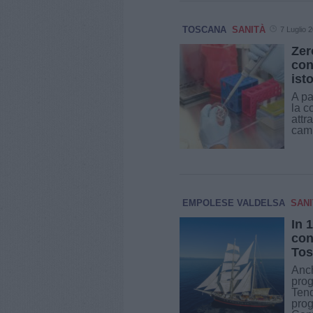
TOSCANA
SANITÀ
7 Luglio 
Zer
con
ist
A pa
la c
attr
camp
EMPOLESE VALDELSA
SANI
In 
con
Tos
Anch
prog
Tend
prog