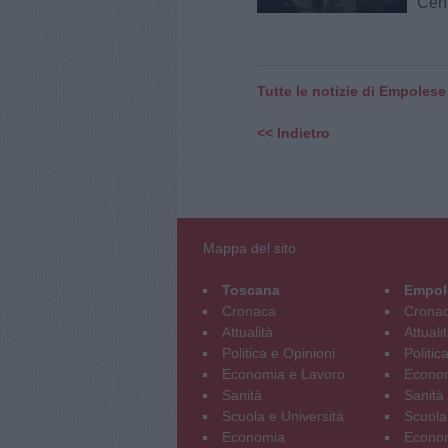
Cent
Tutte le notizie di Empolese
<< Indietro
Mappa del sito
Toscana
Empol
Cronaca
Crona
Attualità
Attuali
Politica e Opinioni
Politic
Economia e Lavoro
Econom
Sanità
Sanità
Scuola e Università
Scuola
Economia
Econo