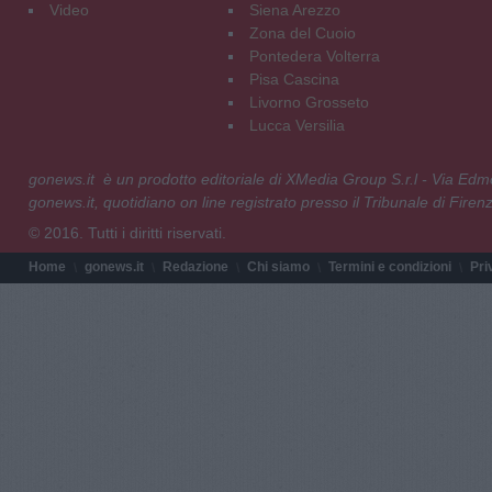
Video
Siena Arezzo
Zona del Cuoio
Pontedera Volterra
Pisa Cascina
Livorno Grosseto
Lucca Versilia
gonews.it è un prodotto editoriale di XMedia Group S.r.l - Via E
gonews.it, quotidiano on line registrato presso il Tribunale di Fire
© 2016. Tutti i diritti riservati.
Home
gonews.it
Redazione
Chi siamo
Termini e condizioni
Pri