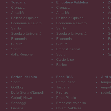
Toscana
Empolese Valdelsa
Z
Cronaca
Cronaca
C
Attualità
Attualità
At
Politica e Opinioni
Politica e Opinioni
Po
Economia e Lavoro
Economia e Lavoro
E
Sanità
Sanità
S
Scuola e Università
Scuola e Università
S
Economia
Economia
E
Cultura
Cultura
C
Sport
EmpoliChannel
C
dalla Regione
Sport
S
Calcio Uisp
Basket
Sezioni del sito
Feed RSS
Altri
Sport
Primo Piano
tempol
GoBlog
Toscana
empoli
Della Storia d'Empoli
Firenze
radiol
Go(od) News
Prato Pistoia
Sondaggi
Empolese Valdelsa
Gallerie
Chianti Valdelsa