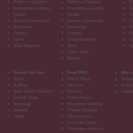
Politica e Opinioni
Politica e Opinioni
Po
Economia e Lavoro
Economia e Lavoro
E
Sanità
Sanità
S
Scuola e Università
Scuola e Università
S
Economia
Economia
E
Cultura
Cultura
C
Sport
EmpoliChannel
C
dalla Regione
Sport
S
Calcio Uisp
Basket
Sezioni del sito
Feed RSS
Altri
Sport
Primo Piano
tempol
GoBlog
Toscana
empoli
Della Storia d'Empoli
Firenze
radiol
Go(od) News
Prato Pistoia
Sondaggi
Empolese Valdelsa
Gallerie
Chianti Valdelsa
Video
Siena Arezzo
Zona del Cuoio
Pontedera Volterra