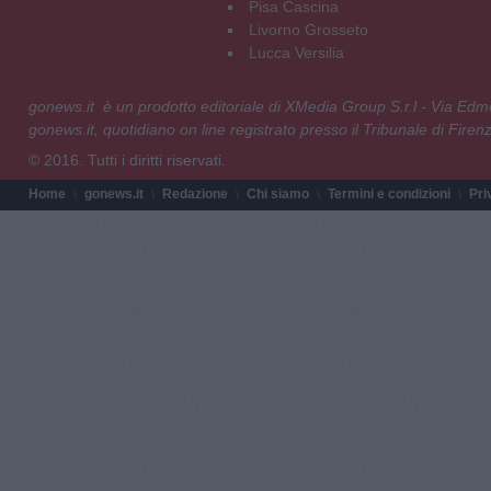
Pisa Cascina
Livorno Grosseto
Lucca Versilia
gonews.it è un prodotto editoriale di XMedia Group S.r.l - Via E
gonews.it, quotidiano on line registrato presso il Tribunale di Fire
© 2016. Tutti i diritti riservati.
Home
gonews.it
Redazione
Chi siamo
Termini e condizioni
Pri