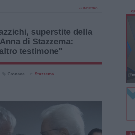
<< INDIETRO
g
zzichi, superstite della
'Anna di Stazzema:
altro testimone"
Cronaca
Stazzema
[Em
As