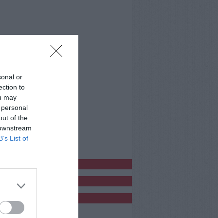
sonal or
ection to
ou may
 personal
out of the
 downstream
B’s List of
bblicitàCl
bblicità
bblicità