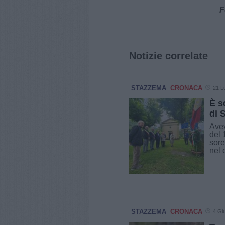
F
Notizie correlate
STAZZEMA
CRONACA
21 L
È s
di 
Avev
del 
sore
nel 
STAZZEMA
CRONACA
4 Gi