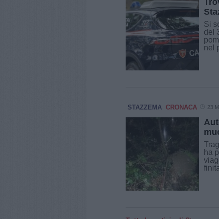
Tro
Sta
Si s
del 
pome
nel 
STAZZEMA
CRONACA
23 M
Aut
muo
Trag
ha p
viag
finit