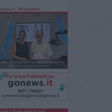
onews.tv
Photogallery
poli]
A 'Pillole di Storia' si analizza il legame tra
Empoli e l'epoca napoleonica
colta la Radio degli Azzurri