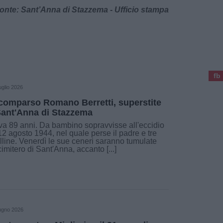
onte: Sant’Anna di Stazzema - Ufficio stampa
fb
uglio 2026
comparso Romano Berretti, superstite
Sant'Anna di Stazzema
a 89 anni. Da bambino sopravvisse all'eccidio
12 agosto 1944, nel quale perse il padre e tre
lline. Venerdì le sue ceneri saranno tumulate
cimitero di Sant'Anna, accanto [...]
ugno 2026