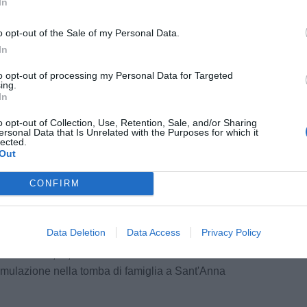
In
cantiere alla cattedrale di Strasburgo, e in
ersilia si dedicò all’edilizia aprendo per conto
o opt-out of the Sale of my Personal Data.
 nominato dopo anni di esperienze e successi
In
della Repubblica e anche insignito di
ittà del Vaticano.
to opt-out of processing my Personal Data for Targeted
ing.
In
so di piangere Mario - commentano
 di Sant’Anna di Stazzema
o opt-out of Collection, Use, Retention, Sale, and/or Sharing
- che già un altro
ersonal Data that Is Unrelated with the Purposes for which it
ascia. Stamattina ha chiuso gli occhi al mondo
lected.
Out
te soci fondatori della nostra associazione. Da
oria fosse intrinsecamente legata alla vita del
CONFIRM
speso competenze ed energia».
azzema e del personale del Museo storico della
Data Deletion
Data Access
Privacy Policy
 Stazzema vanno le condoglianze ai figli Gloria
lle ore 15,00, ci sarà il saluto funebre nella
tumulazione nella tomba di famiglia a Sant'Anna