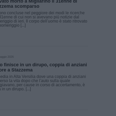
vato morto a Migliarino il 31enne di
zzema scomparso
ono concluse nel peggiore dei modi le ricerche
31enne di cui non si avevano più notizie dal
riggio di ieri. Il corpo dell'uomo è stato ritrovato
pomeriggio [...]
aggio 2026
o finisce in un dirupo, coppia di anziani
re a Stazzema
edia in Alta Versilia dove una coppia di anziani
erso la vita dopo che l'auto sulla quale
giavano, per cause in corso di accertamento, è
a in un dirupo. [...]