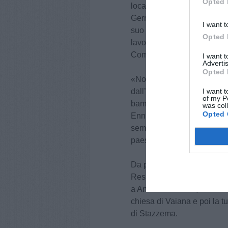
Opted 
locale che in Francia in un 
Germania. Quando tornò in V
I want t
suo una ditta nel 1964. Fu
Opted 
lavorativi come Cavaliere 
Commendatore dello Stato C
I want 
Advertis
Opted 
«Non abbiamo ancora smes
dall’
Associazione Martiri
I want t
of my P
bambino del 12 agosto ci l
was col
Opted 
Ennio Bazzichi. Uno dei set
sempre convinto che la mem
paese dove, per anni, ha 
Da parte del Comune di St
Resistenza di Sant’Anna di
a Andrea. Domani, venerdì a
chiesa di Vaiana e poi la 
di Stazzema.