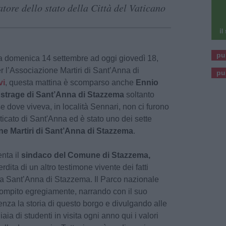
ore dello stato della Città del Vaticano
pu
 da domenica 14 settembre ad oggi giovedì 18,
r l’Associazione Martiri di Sant’Anna di
pu
vi
, questa mattina è scomparso anche
Ennio
a
strage di Sant’Anna di Stazzema
soltanto
e dove viveva, in località Sennari, non ci furono
ticato di Sant'Anna ed è stato uno dei sette
ne Martiri di Sant’Anna di Stazzema
.
nta il
sindaco del Comune di Stazzema,
erdita di un altro testimone vivente dei fatti
 a Sant’Anna di Stazzema. Il Parco nazionale
compito egregiamente, narrando con il suo
nza la storia di questo borgo e divulgando alle
ia di studenti in visita ogni anno qui i valori