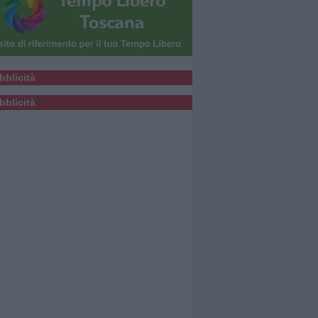
bblicità
bblicità