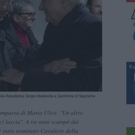
ella Repubblica Sergio Mattarella a Sant'Anna di Stazzema
comparsa di Mario Ulivi: "Un altro
i lascia". A tre anni scampò dai
 è stato nominato Cavaliere della