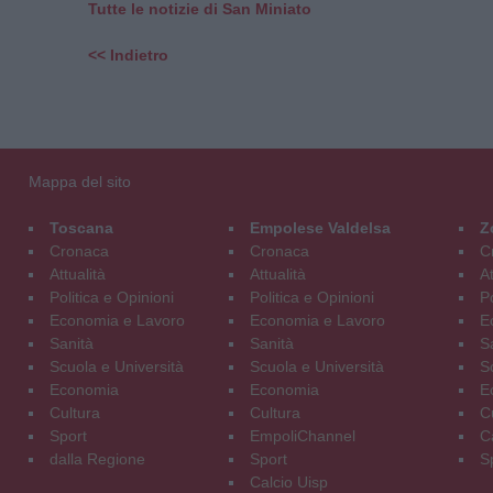
Tutte le notizie di San Miniato
<< Indietro
Mappa del sito
Toscana
Empolese Valdelsa
Z
Cronaca
Cronaca
C
Attualità
Attualità
At
Politica e Opinioni
Politica e Opinioni
Po
Economia e Lavoro
Economia e Lavoro
E
Sanità
Sanità
S
Scuola e Università
Scuola e Università
S
Economia
Economia
E
Cultura
Cultura
C
Sport
EmpoliChannel
C
dalla Regione
Sport
S
Calcio Uisp