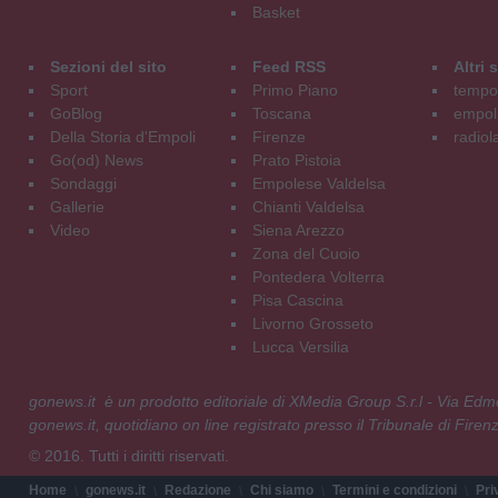
Basket
Sezioni del sito
Feed RSS
Altri
Sport
Primo Piano
tempol
GoBlog
Toscana
empoli
Della Storia d'Empoli
Firenze
radiol
Go(od) News
Prato Pistoia
Sondaggi
Empolese Valdelsa
Gallerie
Chianti Valdelsa
Video
Siena Arezzo
Zona del Cuoio
Pontedera Volterra
Pisa Cascina
Livorno Grosseto
Lucca Versilia
gonews.it è un prodotto editoriale di XMedia Group S.r.l - Via E
gonews.it, quotidiano on line registrato presso il Tribunale di Fire
© 2016. Tutti i diritti riservati.
Home
gonews.it
Redazione
Chi siamo
Termini e condizioni
Pri