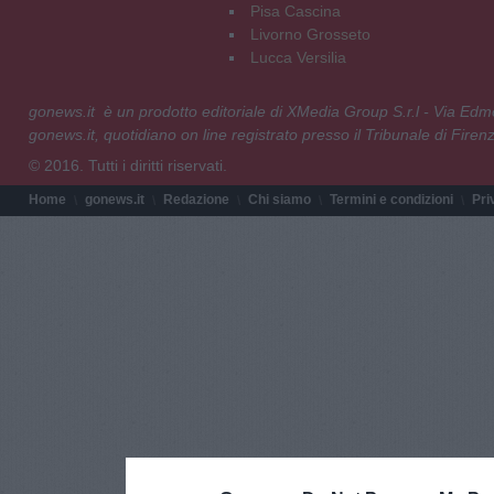
Pisa Cascina
Livorno Grosseto
Lucca Versilia
gonews.it è un prodotto editoriale di XMedia Group S.r.l - Via E
gonews.it, quotidiano on line registrato presso il Tribunale di Fire
© 2016. Tutti i diritti riservati.
Home
gonews.it
Redazione
Chi siamo
Termini e condizioni
Pri