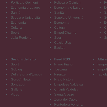
Politica e Opinioni
Politica e Opinioni
Po
Economia e Lavoro
Economia e Lavoro
E
Sanità
Sanità
S
Scuola e Università
Scuola e Università
S
Economia
Economia
E
Cultura
Cultura
C
Sport
EmpoliChannel
C
dalla Regione
Sport
S
Calcio Uisp
Basket
Sezioni del sito
Feed RSS
Altri
Sport
Primo Piano
tempol
GoBlog
Toscana
empoli
Della Storia d'Empoli
Firenze
radiol
Go(od) News
Prato Pistoia
Sondaggi
Empolese Valdelsa
Gallerie
Chianti Valdelsa
Video
Siena Arezzo
Zona del Cuoio
Pontedera Volterra