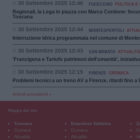
30 Settembre 2025 12:46
FUCECCHIO
POLITICA E 
Regionali, la Lega in piazza con Marco Cordone: focu
Toscana
30 Settembre 2025 12:44
MONTESPERTOLI
ATTUA
Interruzione idrica programmata nel comune di Montes
30 Settembre 2025 12:43
SAN MINIATO
ATTUALITÀ
'Francigena e Tartufo patrimoni dell’umanità', iniziativ
30 Settembre 2025 12:15
FIRENZE
CRONACA
Problemi tecnici a un treno AV a Firenze, ritardi fino 
Articoli precedenti »
Mappa del sito
Toscana
Empolese Valdelsa
Z
Cronaca
Cronaca
C
Attualità
Attualità
At