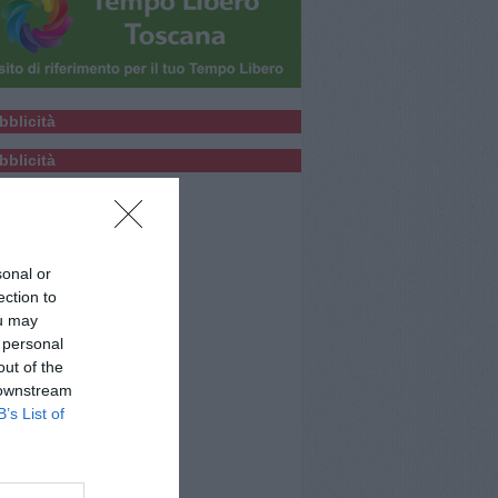
bblicità
bblicità
sonal or
ection to
ou may
 personal
out of the
 downstream
B’s List of