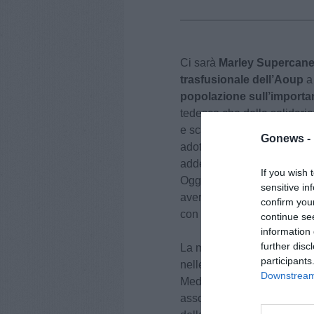
Ci sarà
Marley Supercane
trasfusionale dell’Aoup
a
popolazione sull’importa
tedesco che della solidarie
e scampato alla soppressi
Gonews -
adottato da Marco e Carlot
addestrato ad essere auton
If you wish 
Oggi, Marley è una star dei 
sensitive in
aver ottenuto il brevetto p
confirm you
con la Scuola italiana cani
continue se
information 
further disc
La mattinata con Marley è 
participants
nelle prossime domeniche - 
Downstream 
Medicina trasfusionale e bi
associazioni di volontariat