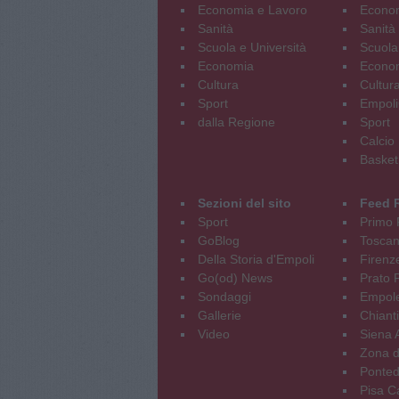
Economia e Lavoro
Econom
Sanità
Sanità
Scuola e Università
Scuola
Economia
Econo
Cultura
Cultur
Sport
Empoli
dalla Regione
Sport
Calcio
Basket
Sezioni del sito
Feed 
Sport
Primo 
GoBlog
Tosca
Della Storia d'Empoli
Firenz
Go(od) News
Prato P
Sondaggi
Empole
Gallerie
Chianti
Video
Siena 
Zona d
Ponted
Pisa C