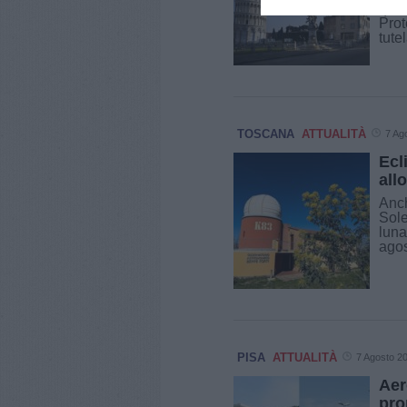
quan
Prot
tute
TOSCANA
ATTUALITÀ
7 Ag
Ecl
all
Anch
Sole
luna
agos
PISA
ATTUALITÀ
7 Agosto 2
Aer
pro