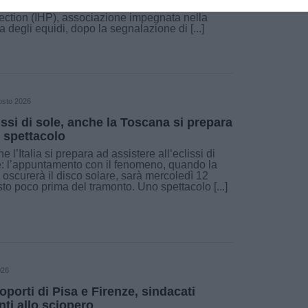
to denuncia, in una nota, Italian Horse
ection (IHP), associazione impegnata nella
la degli equidi, dopo la segnalazione di [...]
osto 2026
issi di sole, anche la Toscana si prepara
o spettacolo
e l’Italia si prepara ad assistere all’eclissi di
: l’appuntamento con il fenomeno, quando la
 oscurerà il disco solare, sarà mercoledì 12
to poco prima del tramonto. Uno spettacolo [...]
026
oporti di Pisa e Firenze, sindacati
nti allo sciopero