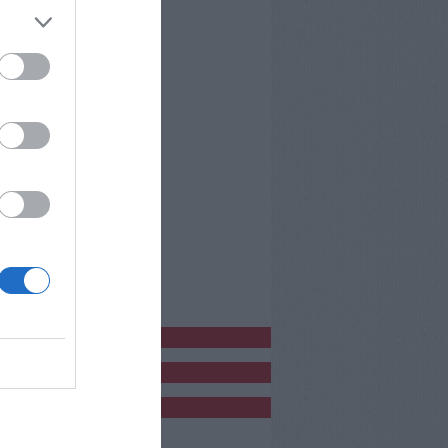
bblicitàCl
bblicità
bblicità