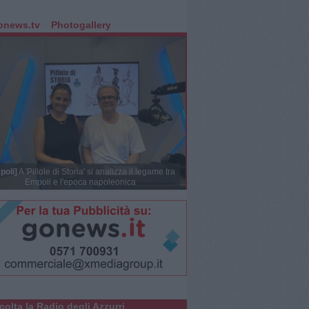
onews.tv
Photogallery
poli]
A 'Pillole di Storia' si analizza il legame tra
Empoli e l'epoca napoleonica
colta la Radio degli Azzurri