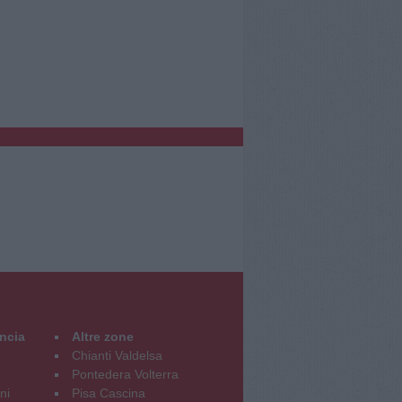
incia
Altre zone
Chianti Valdelsa
Pontedera Volterra
ni
Pisa Cascina