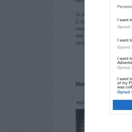
della donazione di sangu
Persona
Si ricorda che si può donar
I want t
2, ingresso C, dal lunedì al
Opted 
esami pre-donazione (anche
alle 17). E’ possibile pren
I want t
struttura allo 050/993741-
Opted 
I want 
Advertis
Opted 
I want t
of my P
Notizie correlate
was col
Opted 
PISA
ATTUALITÀ
8 Agosto 2
Cav
den
Una 
inte