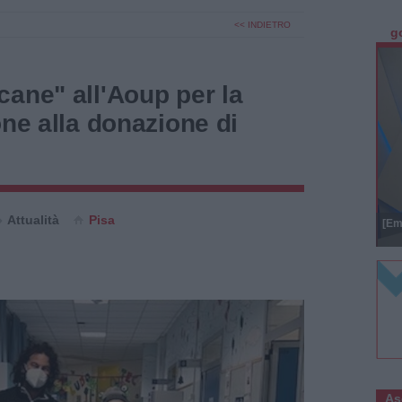
<< INDIETRO
g
ane" all'Aoup per la
one alla donazione di
Attualità
Pisa
[Em
As