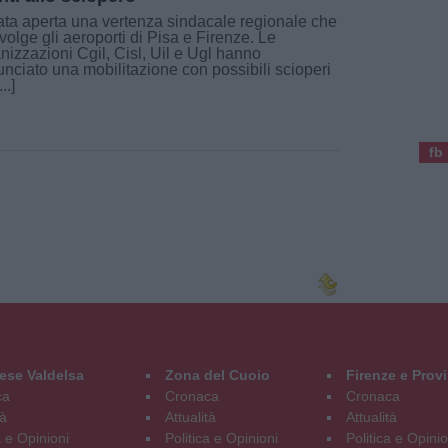
ata aperta una vertenza sindacale regionale che
volge gli aeroporti di Pisa e Firenze. Le
nizzazioni Cgil, Cisl, Uil e Ugl hanno
nciato una mobilitazione con possibili scioperi
..]
fb
ese Valdelsa
Zona del Cuoio
Firenze e Prov
ca
Cronaca
Cronaca
tà
Attualità
Attualità
a e Opinioni
Politica e Opinioni
Politica e Opinio