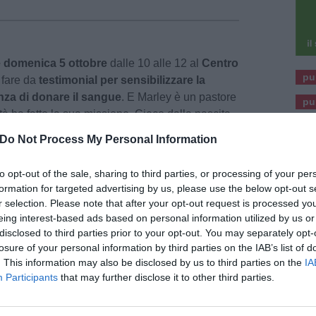
 domenica 5 ottobre
dalle 10 alle 12 al
Centro
pu
 fare da
testimonial per sensibilizzare la
nza di donare il sangue
. E Marley è un pastore
pu
tà ha fatto la sua missione. Cieco dalla nascita
one, dopo essere stato abbandonato è stato
Do Not Process My Personal Information
ta, una giovane coppia toscana che l’ha
omo, sviluppando il suo fiuto eccezionale.
to opt-out of the sale, sharing to third parties, or processing of your per
social media e il primo cane cieco in Italia ad
formation for targeted advertising by us, please use the below opt-out s
er la ricerca di persone scomparse in superficie
r selection. Please note that after your opt-out request is processed y
 da salvataggio della Protezione Civile.
eing interest-based ads based on personal information utilized by us or
disclosed to third parties prior to your opt-out. You may separately opt-
losure of your personal information by third parties on the IAB’s list of
uno dei vari eventi – che proseguiranno anche
. This information may also be disclosed by us to third parties on the
IA
organizzati dallo staff dell’Unità operativa di
Participants
that may further disclose it to other third parties.
ologia dei trapianti, in collaborazione con le
o, per sensibilizzare la popolazione sul tema