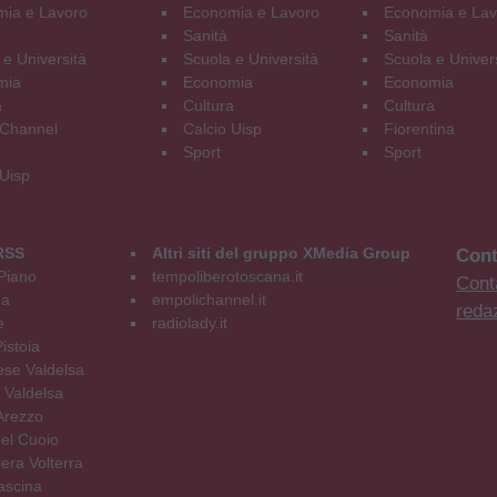
ia e Lavoro
Economia e Lavoro
Economia e Lav
Sanità
Sanità
 e Università
Scuola e Università
Scuola e Univer
mia
Economia
Economia
a
Cultura
Cultura
Channel
Calcio Uisp
Fiorentina
Sport
Sport
 Uisp
RSS
Altri siti del gruppo XMedia Group
Cont
Piano
tempoliberotoscana.it
Conta
na
empolichannel.it
reda
e
radiolady.it
istoia
se Valdelsa
 Valdelsa
Arezzo
el Cuoio
era Volterra
ascina