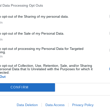
e ed emocomponenti.
l Data Processing Opt Outs
e al presidio ospedaliero di Cisanello - Edificio
o opt-out of the Sharing of my personal data.
 sabato dalle 8 alle 13 e dalle 11 alle 13 per gli
In
 nei pomeriggi di martedì e giovedì, dalle 14
otare chiamando le associazioni dei donatori o la
o opt-out of the Sale of my Personal Data.
3742.
In
Fonte: Aoup - Ufficio stampa
to opt-out of processing my Personal Data for Targeted
ing.
In
o opt-out of Collection, Use, Retention, Sale, and/or Sharing
ersonal Data that Is Unrelated with the Purposes for which it
lected.
Out
pu
026
CONFIRM
Pu
alli sotto il sole cocente a Pisa, la
uncia di una turista spagnola
pu
situazione paradossale che solleva
Data Deletion
Data Access
Privacy Policy
rrogativi sull'effettiva tutela degli animali. È