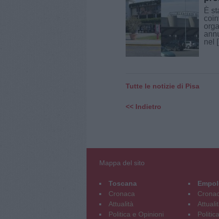
È st
coin
orga
annu
nel [.
Tutte le notizie di Pisa
<< Indietro
Mappa del sito
Toscana
Empol
Cronaca
Crona
Attualità
Attuali
Politica e Opinioni
Politic