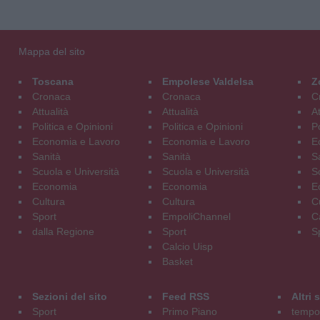
Mappa del sito
Toscana
Empolese Valdelsa
Z
Cronaca
Cronaca
C
Attualità
Attualità
At
Politica e Opinioni
Politica e Opinioni
Po
Economia e Lavoro
Economia e Lavoro
E
Sanità
Sanità
S
Scuola e Università
Scuola e Università
S
Economia
Economia
E
Cultura
Cultura
C
Sport
EmpoliChannel
C
dalla Regione
Sport
S
Calcio Uisp
Basket
Sezioni del sito
Feed RSS
Altri
Sport
Primo Piano
tempol