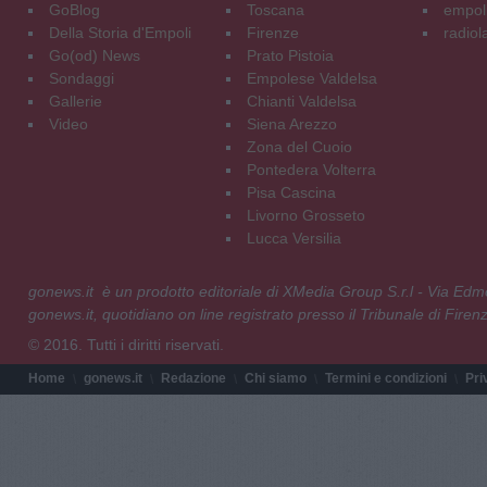
GoBlog
Toscana
empoli
Della Storia d'Empoli
Firenze
radiol
Go(od) News
Prato Pistoia
Sondaggi
Empolese Valdelsa
Gallerie
Chianti Valdelsa
Video
Siena Arezzo
Zona del Cuoio
Pontedera Volterra
Pisa Cascina
Livorno Grosseto
Lucca Versilia
gonews.it è un prodotto editoriale di XMedia Group S.r.l - Via E
gonews.it, quotidiano on line registrato presso il Tribunale di Fire
© 2016. Tutti i diritti riservati.
Home
gonews.it
Redazione
Chi siamo
Termini e condizioni
Pri