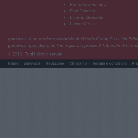
Pontedera Volterra
Pisa Cascina
Livorno Grosseto
Lucca Versilia
gonews.it è un prodotto editoriale di XMedia Group S.r.l - Via E
gonews.it, quotidiano on line registrato presso il Tribunale di Fire
© 2016. Tutti i diritti riservati.
Home
gonews.it
Redazione
Chi siamo
Termini e condizioni
Pri