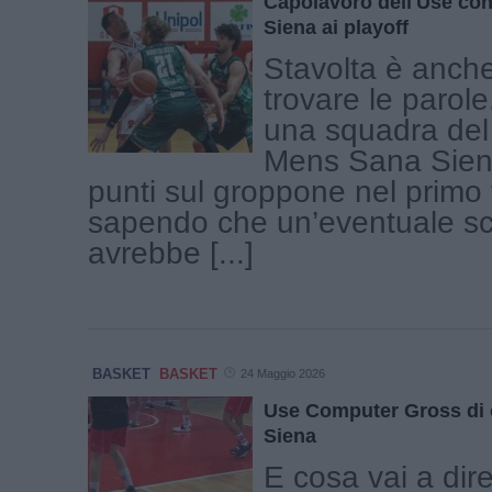
Capolavoro dell'Use co
Siena ai playoff
Stavolta è anche 
trovare le parol
una squadra del l
Mens Sana Sien
punti sul groppone nel primo
sapendo che un’eventuale sc
avrebbe [...]
BASKET
BASKET
24 Maggio 2026
Use Computer Gross di 
Siena
E cosa vai a dir