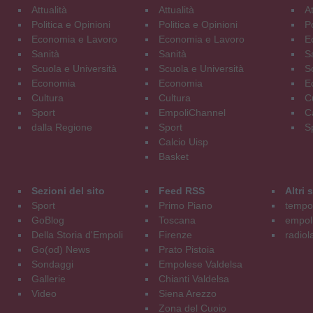
Attualità
Attualità
At
Politica e Opinioni
Politica e Opinioni
Po
Economia e Lavoro
Economia e Lavoro
E
Sanità
Sanità
S
Scuola e Università
Scuola e Università
S
Economia
Economia
E
Cultura
Cultura
C
Sport
EmpoliChannel
C
dalla Regione
Sport
S
Calcio Uisp
Basket
Sezioni del sito
Feed RSS
Altri
Sport
Primo Piano
tempol
GoBlog
Toscana
empoli
Della Storia d'Empoli
Firenze
radiol
Go(od) News
Prato Pistoia
Sondaggi
Empolese Valdelsa
Gallerie
Chianti Valdelsa
Video
Siena Arezzo
Zona del Cuoio