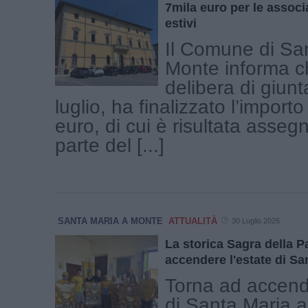
7mila euro per le associa
estivi
Il Comune di Sa
Monte informa c
delibera di giunt
luglio, ha finalizzato l’import
euro, di cui è risultata asseg
parte del [...]
SANTA MARIA A MONTE
ATTUALITÀ
30 Luglio 2026
La storica Sagra della P
accendere l'estate di Sa
Torna ad accende
di Santa Maria a