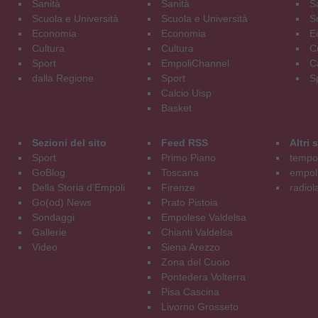
Sanità
Sanità
S
Scuola e Università
Scuola e Università
S
Economia
Economia
E
Cultura
Cultura
C
Sport
EmpoliChannel
C
dalla Regione
Sport
S
Calcio Uisp
Basket
Sezioni del sito
Feed RSS
Altri
Sport
Primo Piano
tempol
GoBlog
Toscana
empoli
Della Storia d'Empoli
Firenze
radiol
Go(od) News
Prato Pistoia
Sondaggi
Empolese Valdelsa
Gallerie
Chianti Valdelsa
Video
Siena Arezzo
Zona del Cuoio
Pontedera Volterra
Pisa Cascina
Livorno Grosseto