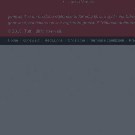
Lucca Versilia
gonews.it è un prodotto editoriale di XMedia Group S.r.l - Via E
gonews.it, quotidiano on line registrato presso il Tribunale di Fire
© 2016. Tutti i diritti riservati.
Home
gonews.it
Redazione
Chi siamo
Termini e condizioni
Pri