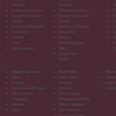
Attualità
Attualità
At
Politica e Opinioni
Politica e Opinioni
Po
Economia e Lavoro
Economia e Lavoro
E
Sanità
Sanità
S
Scuola e Università
Scuola e Università
S
Economia
Economia
E
Cultura
Cultura
C
Sport
EmpoliChannel
C
dalla Regione
Sport
S
Calcio Uisp
Basket
Sezioni del sito
Feed RSS
Altri
Sport
Primo Piano
tempol
GoBlog
Toscana
empoli
Della Storia d'Empoli
Firenze
radiol
Go(od) News
Prato Pistoia
Sondaggi
Empolese Valdelsa
Gallerie
Chianti Valdelsa
Video
Siena Arezzo
Zona del Cuoio