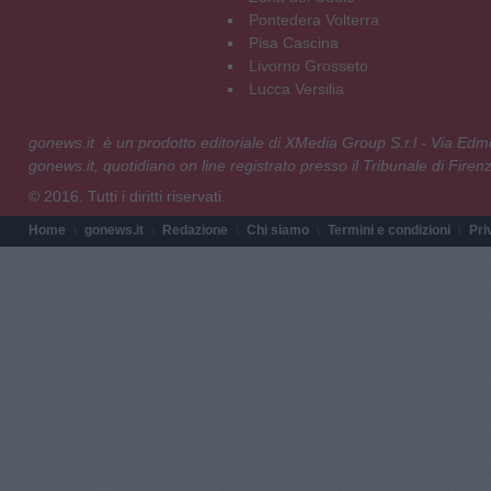
Pontedera Volterra
Pisa Cascina
Livorno Grosseto
Lucca Versilia
gonews.it è un prodotto editoriale di XMedia Group S.r.l - Via E
gonews.it, quotidiano on line registrato presso il Tribunale di Fire
© 2016. Tutti i diritti riservati.
Home
gonews.it
Redazione
Chi siamo
Termini e condizioni
Pri