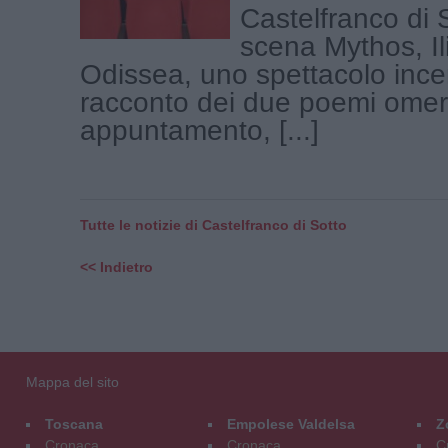
Castelfranco di 
scena Mythos, Il
Odissea, uno spettacolo ince
racconto dei due poemi omer
appuntamento, [...]
Tutte le notizie di Castelfranco di Sotto
<< Indietro
Mappa del sito
Toscana
Empolese Valdelsa
Z
Cronaca
Cronaca
C