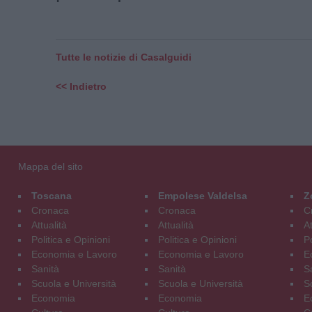
Tutte le notizie di Casalguidi
<< Indietro
Mappa del sito
Toscana
Empolese Valdelsa
Z
Cronaca
Cronaca
C
Attualità
Attualità
At
Politica e Opinioni
Politica e Opinioni
Po
Economia e Lavoro
Economia e Lavoro
E
Sanità
Sanità
S
Scuola e Università
Scuola e Università
S
Economia
Economia
E