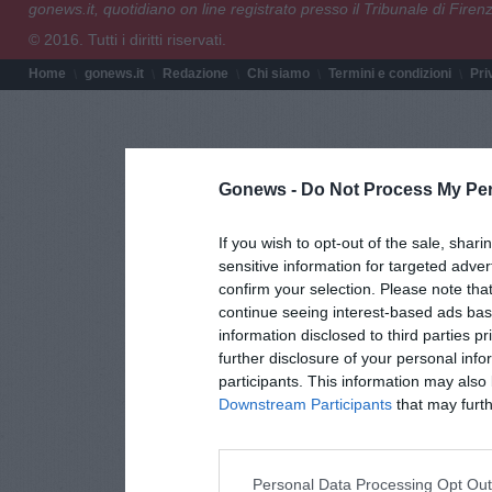
gonews.it, quotidiano on line registrato presso il Tribunale di Fire
© 2016. Tutti i diritti riservati.
Home
gonews.it
Redazione
Chi siamo
Termini e condizioni
Pri
Gonews -
Do Not Process My Per
If you wish to opt-out of the sale, shari
sensitive information for targeted adver
confirm your selection. Please note tha
continue seeing interest-based ads base
information disclosed to third parties p
further disclosure of your personal info
participants. This information may also 
Downstream Participants
that may furthe
Personal Data Processing Opt Ou