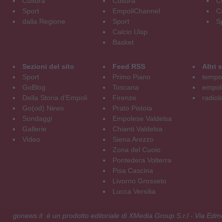
Cultura
Cultura
C
Sport
EmpoliChannel
C
dalla Regione
Sport
S
Calcio Uisp
Basket
Sezioni del sito
Feed RSS
Altri
Sport
Primo Piano
tempol
GoBlog
Toscana
empoli
Della Storia d'Empoli
Firenze
radiol
Go(od) News
Prato Pistoia
Sondaggi
Empolese Valdelsa
Gallerie
Chianti Valdelsa
Video
Siena Arezzo
Zona del Cuoio
Pontedera Volterra
Pisa Cascina
Livorno Grosseto
Lucca Versilia
gonews.it è un prodotto editoriale di XMedia Group S.r.l - Via E