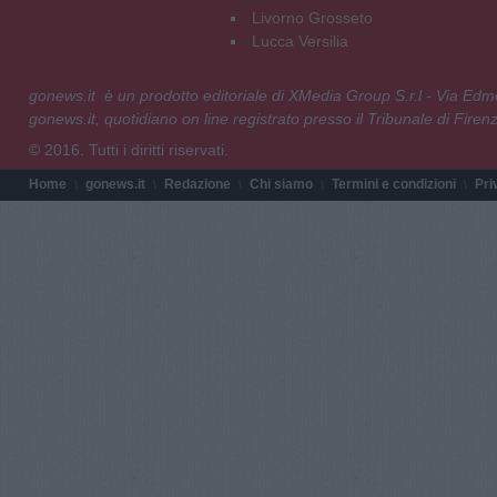
Livorno Grosseto
Lucca Versilia
gonews.it è un prodotto editoriale di XMedia Group S.r.l - Via E
gonews.it, quotidiano on line registrato presso il Tribunale di Fire
© 2016. Tutti i diritti riservati.
Home
gonews.it
Redazione
Chi siamo
Termini e condizioni
Pri