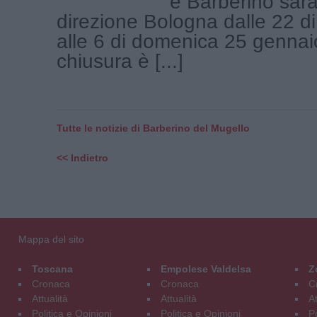
e Barberino sarà
direzione Bologna dalle 22 d
alle 6 di domenica 25 gennai
chiusura è [...]
Tutte le notizie di Barberino del Mugello
<< Indietro
Mappa del sito
Toscana
Empolese Valdelsa
Z
Cronaca
Cronaca
C
Attualità
Attualità
At
Politica e Opinioni
Politica e Opinioni
Po