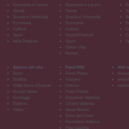
Economia e Lavoro
Economia e Lavoro
E
Sanità
Sanità
S
Scuola e Università
Scuola e Università
S
Economia
Economia
E
Cultura
Cultura
C
Sport
EmpoliChannel
C
dalla Regione
Sport
S
Calcio Uisp
Basket
Sezioni del sito
Feed RSS
Altri
Sport
Primo Piano
tempol
GoBlog
Toscana
empoli
Della Storia d'Empoli
Firenze
radiol
Go(od) News
Prato Pistoia
Sondaggi
Empolese Valdelsa
Gallerie
Chianti Valdelsa
Video
Siena Arezzo
Zona del Cuoio
Pontedera Volterra
Pisa Cascina