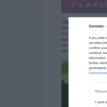
"Rotaie" di Giulia Anania
Gonews -
Quante volte su un mezzo d
durati il tempo di un viagg
If you wish 
quasi degli acquerelli da t
sensitive in
l'amore in una grande città
confirm you
storia sull'amore.
continue se
information 
further disc
participants
Downstream 
Persona
I want t