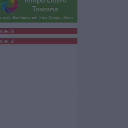
bblicità
bblicità