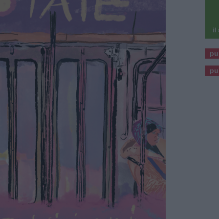
pu
pu