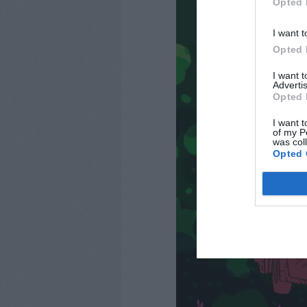
Opted 
I want t
Opted 
I want 
Advertis
Opted 
I want t
of my P
was col
Opted 