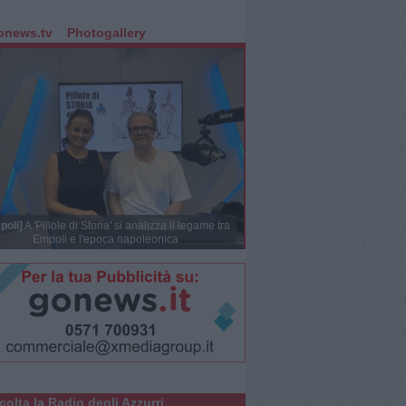
onews.tv
Photogallery
poli]
A 'Pillole di Storia' si analizza il legame tra
Empoli e l'epoca napoleonica
colta la Radio degli Azzurri