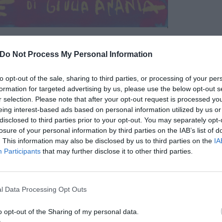
, Bizzarro Books, 2025, 25 euro
Do Not Process My Personal Information
i trasporto pubblico sono nati amori fugaci,
io, di due fermate? Con immagini struggenti,
to opt-out of the sale, sharing to third parties, or processing of your per
rovare a Montmartre, Giulia Anania racconta
formation for targeted advertising by us, please use the below opt-out s
. Ma attenzione, non è una storia d'amore, è una
r selection. Please note that after your opt-out request is processed y
eing interest-based ads based on personal information utilized by us or
disclosed to third parties prior to your opt-out. You may separately opt-
losure of your personal information by third parties on the IAB’s list of
. This information may also be disclosed by us to third parties on the
IA
Participants
that may further disclose it to other third parties.
pu
Pu
l Data Processing Opt Outs
pu
o opt-out of the Sharing of my personal data.