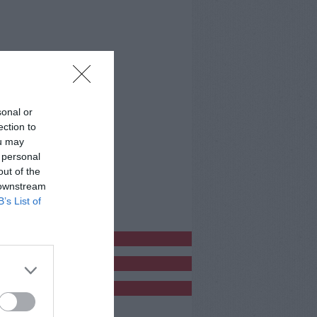
sonal or
ection to
ou may
 personal
out of the
 downstream
B’s List of
bblicitàCl
bblicità
bblicità