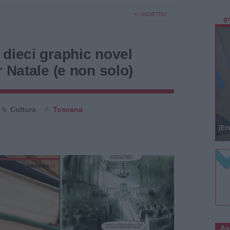
<< INDIETRO
g
dieci graphic novel
r Natale (e non solo)
Cultura
Toscana
[Em
As