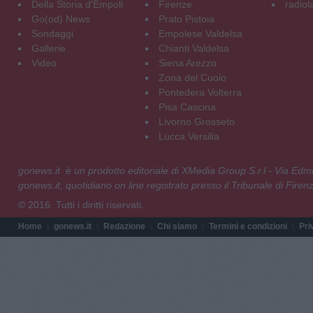
Della Storia d'Empoli
Firenze
radiol
Go(od) News
Prato Pistoia
Sondaggi
Empolese Valdelsa
Gallerie
Chianti Valdelsa
Video
Siena Arezzo
Zona del Cuoio
Pontedera Volterra
Pisa Cascina
Livorno Grosseto
Lucca Versilia
gonews.it è un prodotto editoriale di XMedia Group S.r.l - Via E
gonews.it, quotidiano on line registrato presso il Tribunale di Fire
© 2016. Tutti i diritti riservati.
Home
gonews.it
Redazione
Chi siamo
Termini e condizioni
Pri