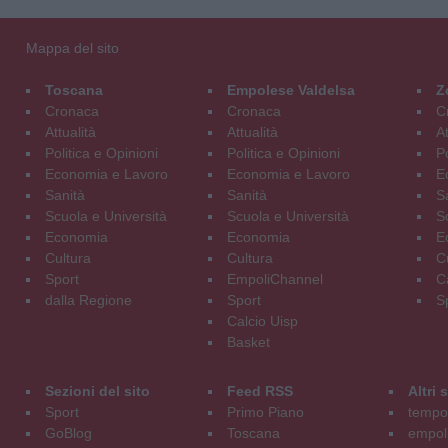
Mappa del sito
Toscana
Empolese Valdelsa
Z
Cronaca
Cronaca
C
Attualità
Attualità
At
Politica e Opinioni
Politica e Opinioni
Po
Economia e Lavoro
Economia e Lavoro
E
Sanità
Sanità
S
Scuola e Università
Scuola e Università
S
Economia
Economia
E
Cultura
Cultura
C
Sport
EmpoliChannel
C
dalla Regione
Sport
S
Calcio Uisp
Basket
Sezioni del sito
Feed RSS
Altri
Sport
Primo Piano
tempol
GoBlog
Toscana
empoli