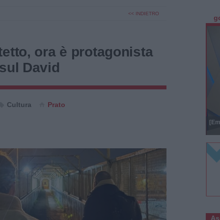
<< INDIETRO
g
etto, ora è protagonista
sul David
Cultura
Prato
[Em
As