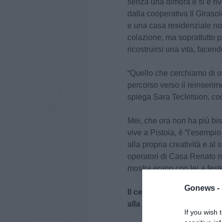
senza una dimora e si è riv
dalla cooperativa Il Giras
e una casa residenziale no
colazione, ma soprattutto p
ricostruirsi una vita, facen
“Quello che cerchiamo di of
percorso verso il reinserim
spiega Sara Tecletsion, coo
Mei, che ora non ha più bi
vive a Pistoia, è “l'esempio
alla propria creatività e al 
operatori di Casa Renato n
mostra erano con lei a fest
Gonews -
Il censimento dei senza f
alla rilevazione
If you wish 