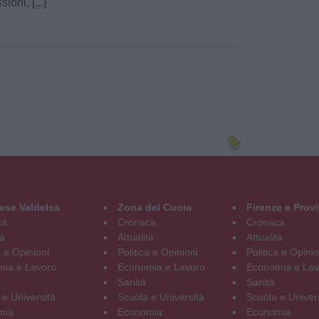
ssioni, [...]
ese Valdelsa
Zona del Cuoio
Firenze e Prov
ca
Cronaca
Cronaca
tà
Attualità
Attualità
a e Opinioni
Politica e Opinioni
Politica e Opinio
ia e Lavoro
Economia e Lavoro
Economia e Lav
Sanità
Sanità
 e Università
Scuola e Università
Scuola e Univer
mia
Economia
Economia