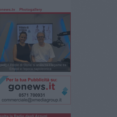
onews.tv
Photogallery
poli]
A 'Pillole di Storia' si analizza il legame tra
Empoli e l'epoca napoleonica
colta la Radio degli Azzurri