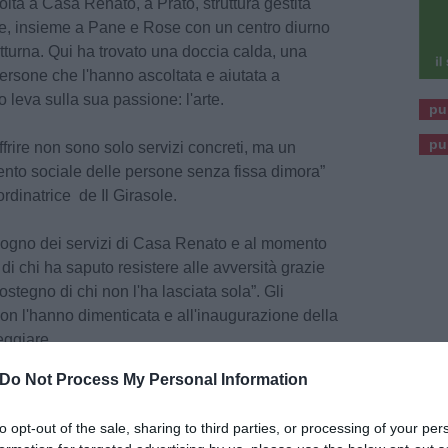
olta a Casa Renato, a Prato, struttura gestita
ole, insieme a Pane e Rose con un centro diurno
tturna. Qui ha trovato una doccia calda, una
ersone che l'hanno ascoltata e aiutata a
do leva sulla sua passione: l'arte.
pu
pu
frire non sono solo servizi concreti, ma un
ento sociale delle persone senza fissa dimora”
rdinatrice de Il Girasole.
sogno dei servizi di Casa Renato e al momento
 di chi ha saputo resistere alle avversità grazie
sostegno di chi non l'ha lasciata sola”. Gli
on l'hanno dimenticata e all'inaugurazione della
eggiare.
Do Not Process My Personal Information
issa dimora: anche 10 operatori de Il Girasole
to opt-out of the sale, sharing to third parties, or processing of your per