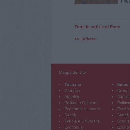
rifle
Tutte le notizie di Prato
<< Indietro
Mappa del sito
Toscana
Empol
Cronaca
Crona
Attualità
Attuali
Politica e Opinioni
Politic
Economia e Lavoro
Econom
Sanità
Sanità
Scuola e Università
Scuola
Economia
Econo