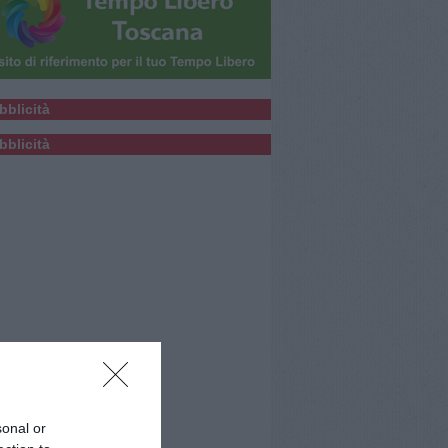
bblicità
bblicità
sonal or