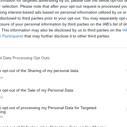
formation for targeted advertising by us, please use the below opt-out s
o delle persone senza casa la Federazione
r selection. Please note that after your opt-out request is processed y
Persone Senza Dimora e l'Istat hanno
eing interest-based ads based on personal information utilized by us or
Tutti contano”, il 26, 28 e 29 gennaio in 14
disclosed to third parties prior to your opt-out. You may separately opt-
 Firenze.
losure of your personal information by third parties on the IAB’s list of
. This information may also be disclosed by us to third parties on the
IA
Participants
that may further disclose it to other third parties.
ecipato volontariamente 10 operatori della
 anni Il Girasole opera accanto alle persone
attenzione particolare alle situazioni di
 anziane, persone con animali d’affezione,
l Data Processing Opt Outs
rientamento sessuale o identità di genere e
o opt-out of the Sharing of my personal data.
un fenomeno sociale in forte crescita nel
In
tisce, tra le altre, 2 strutture di accoglienza
o opt-out of the Sale of my Personal Data.
ssa dimora: la struttura Luca Misuri, il cui primo
pu
In
 marginalità adulta ed è tra le poche realtà ad
’affezione; il Progetto Casa Luna, dedicato
Pu
to opt-out of processing my Personal Data for Targeted
ing.
le in condizioni di disagio abitativo e senza
pu
In
0 operatrici de Il Girasole. In entrambe le
vizi di supporto infermieristico e psicologico. A