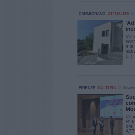
CARMIGNANO
ATTUALITÀ
'Ad
inc
Voci
sono
alta
saba
[...]
FIRENZE
CULTURA
29 Nove
Suc
con
Mos
Vene
Rido
dell
ATT”