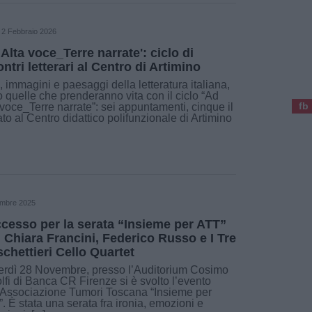
2 Febbraio 2026
 Alta voce_Terre narrate': ciclo di
ontri letterari al Centro di Artimino
, immagini e paesaggi della letteratura italiana,
 quelle che prenderanno vita con il ciclo “Ad
fb
 voce_Terre narrate”: sei appuntamenti, cinque il
to al Centro didattico polifunzionale di Artimino
mbre 2025
cesso per la serata “Insieme per ATT”
 Chiara Francini, Federico Russo e I Tre
chettieri Cello Quartet
rdì 28 Novembre, presso l’Auditorium Cosimo
lfi di Banca CR Firenze si è svolto l’evento
’Associazione Tumori Toscana “Insieme per
. È stata una serata fra ironia, emozioni e