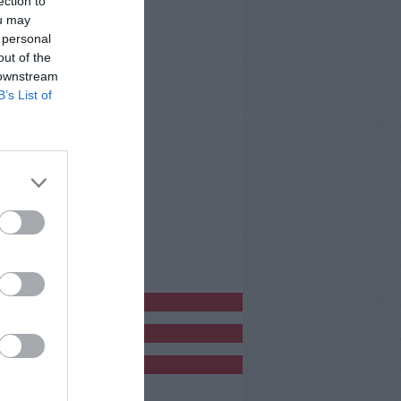
ection to
ou may
 personal
out of the
 downstream
B’s List of
bblicitàCl
bblicità
bblicità