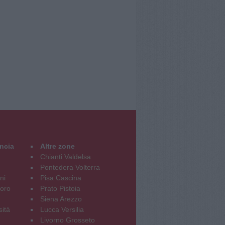
incia
Altre zone
Chianti Valdelsa
Pontedera Volterra
ni
Pisa Cascina
oro
Prato Pistoia
Siena Arezzo
sità
Lucca Versilia
Livorno Grosseto