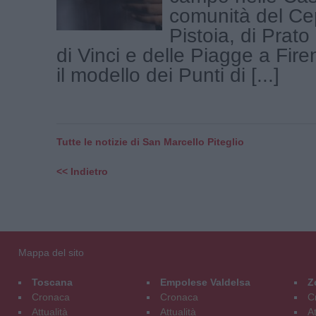
comunità del Ce
Pistoia, di Prato
di Vinci e delle Piagge a Fire
il modello dei Punti di [...]
Tutte le notizie di San Marcello Piteglio
<< Indietro
Mappa del sito
Toscana
Empolese Valdelsa
Z
Cronaca
Cronaca
C
Attualità
Attualità
At