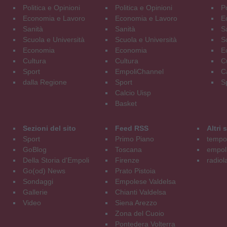
Politica e Opinioni
Politica e Opinioni
Po
Economia e Lavoro
Economia e Lavoro
E
Sanità
Sanità
S
Scuola e Università
Scuola e Università
S
Economia
Economia
E
Cultura
Cultura
C
Sport
EmpoliChannel
C
dalla Regione
Sport
S
Calcio Uisp
Basket
Sezioni del sito
Feed RSS
Altri
Sport
Primo Piano
tempol
GoBlog
Toscana
empoli
Della Storia d'Empoli
Firenze
radiol
Go(od) News
Prato Pistoia
Sondaggi
Empolese Valdelsa
Gallerie
Chianti Valdelsa
Video
Siena Arezzo
Zona del Cuoio
Pontedera Volterra