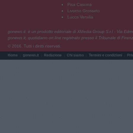
Pisa Cascina
Livorno Grosseto
Lucca Versilia
gonews.it è un prodotto editoriale di XMedia Group S.r.l - Via E
gonews.it, quotidiano on line registrato presso il Tribunale di Fire
© 2016. Tutti i diritti riservati.
Home
gonews.it
Redazione
Chi siamo
Termini e condizioni
Pri