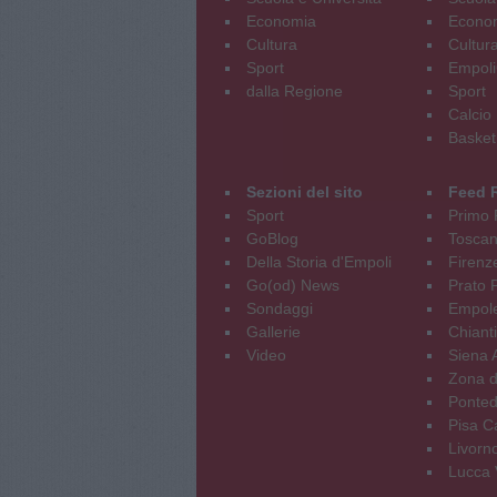
Economia
Econo
Cultura
Cultur
Sport
Empoli
dalla Regione
Sport
Calcio
Basket
Sezioni del sito
Feed 
Sport
Primo 
GoBlog
Tosca
Della Storia d'Empoli
Firenz
Go(od) News
Prato P
Sondaggi
Empole
Gallerie
Chianti
Video
Siena 
Zona d
Ponted
Pisa C
Livorn
Lucca V