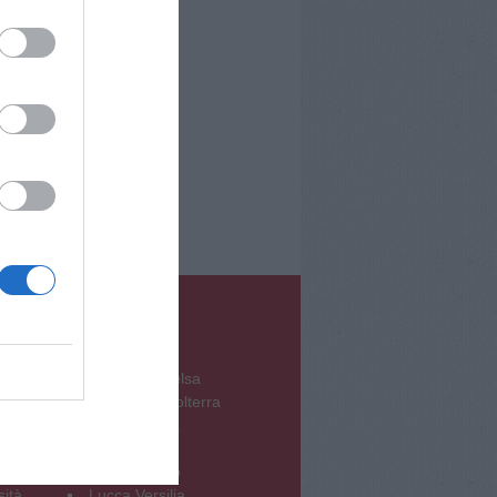
incia
Altre zone
Chianti Valdelsa
Pontedera Volterra
ni
Pisa Cascina
oro
Prato Pistoia
Siena Arezzo
sità
Lucca Versilia