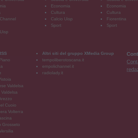
mia
Economia
Economia
a
Cultura
Cultura
Channel
Calcio Uisp
Fiorentina
Sport
Sport
 Uisp
RSS
Altri siti del gruppo XMedia Group
Cont
Piano
tempoliberotoscana.it
Conta
na
empolichannel.it
reda
e
radiolady.it
istoia
se Valdelsa
 Valdelsa
Arezzo
el Cuoio
era Volterra
ascina
o Grosseto
ersilia