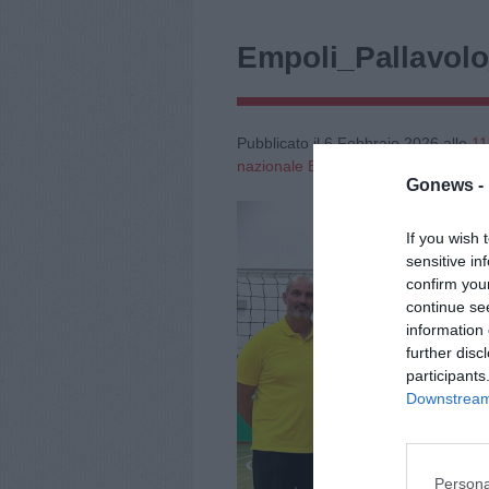
Empoli_Pallavol
Pubblicato il
6 Febbraio 2026
alle
11
nazionale B2 per la Timenet
Gonews -
If you wish 
sensitive in
confirm you
continue se
information 
further disc
participants
Downstream 
Persona