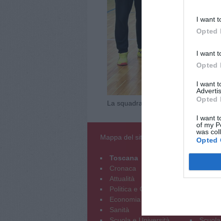
I want t
Opted 
I want t
Opted 
I want 
Advertis
Opted 
La squadra Timenet B2
I want t
of my P
was col
Mappa del sito
Opted 
Toscana
Empol
Cronaca
Crona
Attualità
Attuali
Politica e Opinioni
Politic
Economia e Lavoro
Econom
Sanità
Sanità
Scuola e Università
Scuola