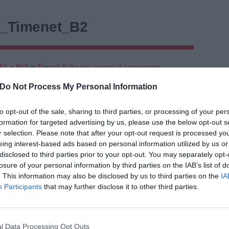
o_Timenet_B2
51 × 863
in
Empoli Pallavolo, riparte il campionato
←
Successiv
Precedent
→
Do Not Process My Personal Information
to opt-out of the sale, sharing to third parties, or processing of your per
formation for targeted advertising by us, please use the below opt-out s
r selection. Please note that after your opt-out request is processed y
eing interest-based ads based on personal information utilized by us or
disclosed to third parties prior to your opt-out. You may separately opt-
losure of your personal information by third parties on the IAB’s list of
. This information may also be disclosed by us to third parties on the
IA
Participants
that may further disclose it to other third parties.
l Data Processing Opt Outs