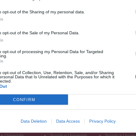
o opt-out of the Sharing of my personal data.
In
o opt-out of the Sale of my Personal Data.
In
to opt-out of processing my Personal Data for Targeted
ing.
In
o opt-out of Collection, Use, Retention, Sale, and/or Sharing
ersonal Data that Is Unrelated with the Purposes for which it
lected.
Out
ese Valdelsa
Zona del Cuoio
Firenze e Prov
CONFIRM
ca
Cronaca
Cronaca
tà
Attualità
Attualità
a e Opinioni
Politica e Opinioni
Politica e Opinio
Data Deletion
Data Access
Privacy Policy
ia e Lavoro
Economia e Lavoro
Economia e Lav
Sanità
Sanità
 e Università
Scuola e Università
Scuola e Univer