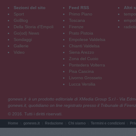
Sezioni del sito
Feed RSS
Altri
Sport
Primo Piano
tempol
GoBlog
Toscana
empoli
Della Storia d'Empoli
Firenze
radiol
Go(od) News
Prato Pistoia
Sondaggi
Empolese Valdelsa
Gallerie
Chianti Valdelsa
Video
Siena Arezzo
Zona del Cuoio
Pontedera Volterra
Pisa Cascina
Livorno Grosseto
Lucca Versilia
gonews.it è un prodotto editoriale di XMedia Group S.r.l - Via E
gonews.it, quotidiano on line registrato presso il Tribunale di Fire
© 2016. Tutti i diritti riservati.
Home
gonews.it
Redazione
Chi siamo
Termini e condizioni
Pri