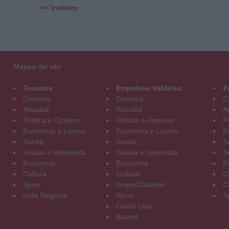
<< Indietro
Mappa del sito
Toscana
Empolese Valdelsa
Z
Cronaca
Cronaca
C
Attualità
Attualità
At
Politica e Opinioni
Politica e Opinioni
Po
Economia e Lavoro
Economia e Lavoro
E
Sanità
Sanità
S
Scuola e Università
Scuola e Università
S
Economia
Economia
E
Cultura
Cultura
C
Sport
EmpoliChannel
C
dalla Regione
Sport
S
Calcio Uisp
Basket