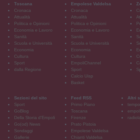
Toscana
Empolese Valdelsa
Z
Cronaca
Cronaca
C
Attualità
Attualità
At
Politica e Opinioni
Politica e Opinioni
Po
Economia e Lavoro
Economia e Lavoro
E
Sanità
Sanità
S
Scuola e Università
Scuola e Università
S
Economia
Economia
E
Cultura
Cultura
C
Sport
EmpoliChannel
C
dalla Regione
Sport
S
Calcio Uisp
Basket
Sezioni del sito
Feed RSS
Altri
Sport
Primo Piano
tempol
GoBlog
Toscana
empoli
Della Storia d'Empoli
Firenze
radiol
Go(od) News
Prato Pistoia
Sondaggi
Empolese Valdelsa
Gallerie
Chianti Valdelsa