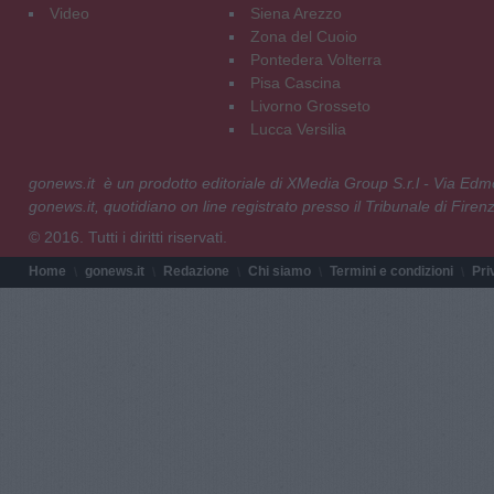
Video
Siena Arezzo
Zona del Cuoio
Pontedera Volterra
Pisa Cascina
Livorno Grosseto
Lucca Versilia
gonews.it è un prodotto editoriale di XMedia Group S.r.l - Via E
gonews.it, quotidiano on line registrato presso il Tribunale di Fire
© 2016. Tutti i diritti riservati.
Home
gonews.it
Redazione
Chi siamo
Termini e condizioni
Pri