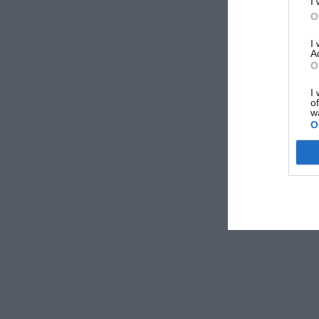
I
O
I
A
O
I
o
w
O