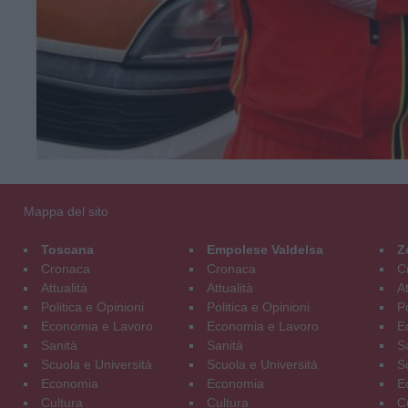
Mappa del sito
Toscana
Empolese Valdelsa
Z
Cronaca
Cronaca
C
Attualità
Attualità
At
Politica e Opinioni
Politica e Opinioni
Po
Economia e Lavoro
Economia e Lavoro
E
Sanità
Sanità
S
Scuola e Università
Scuola e Università
S
Economia
Economia
E
Cultura
Cultura
C