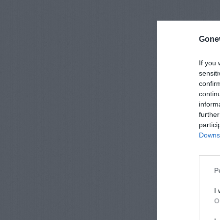
Gone
If you 
sensit
confir
contin
informa
further
partic
Downst
P
I
O