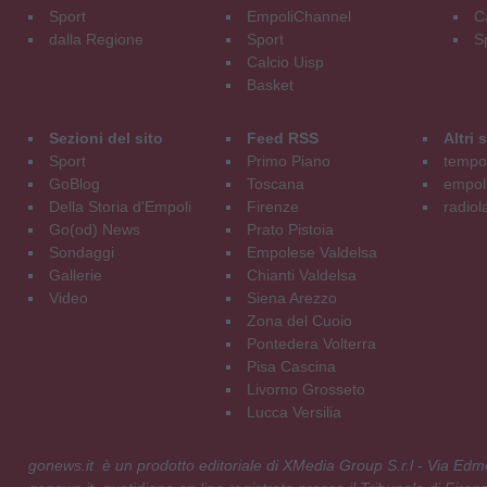
Sport
EmpoliChannel
C
dalla Regione
Sport
S
Calcio Uisp
Basket
Sezioni del sito
Feed RSS
Altri
Sport
Primo Piano
tempol
GoBlog
Toscana
empoli
Della Storia d'Empoli
Firenze
radiol
Go(od) News
Prato Pistoia
Sondaggi
Empolese Valdelsa
Gallerie
Chianti Valdelsa
Video
Siena Arezzo
Zona del Cuoio
Pontedera Volterra
Pisa Cascina
Livorno Grosseto
Lucca Versilia
gonews.it è un prodotto editoriale di XMedia Group S.r.l - Via E