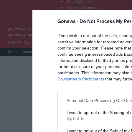
Pisa Cascina
Livorno Grosseto
Lucca Versilia
Gonews -
Do Not Process My Per
gonews.it è un prodotto editoriale di XMedia Group S.r.l - Via E
gonews.it, quotidiano on line registrato presso il Tribunale di Fire
If you wish to opt-out of the sale, sharin
sensitive information for targeted adver
© 2016. Tutti i diritti riservati.
confirm your selection. Please note tha
Home
gonews.it
Redazione
Chi siamo
Termini e condizioni
Pri
continue seeing interest-based ads base
information disclosed to third parties pr
further disclosure of your personal infor
participants. This information may also 
Downstream Participants
that may further
Personal Data Processing Opt Out
I want to opt-out of the Sharing of
Opted In
I want to opt-out of the Sale of my