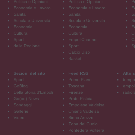
Politica e Opinioni
Politica e Opinioni
Po
Economia e Lavoro
Economia e Lavoro
E
Sanità
Sanità
S
Scuola e Università
Scuola e Università
S
Economia
Economia
E
Cultura
Cultura
C
Sport
EmpoliChannel
C
dalla Regione
Sport
S
Calcio Uisp
Basket
Sezioni del sito
Feed RSS
Altri
Sport
Primo Piano
tempol
GoBlog
Toscana
empoli
Della Storia d'Empoli
Firenze
radiol
Go(od) News
Prato Pistoia
Sondaggi
Empolese Valdelsa
Gallerie
Chianti Valdelsa
Video
Siena Arezzo
Zona del Cuoio
Pontedera Volterra