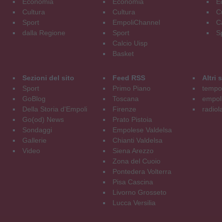
Economia
Economia
E
Cultura
Cultura
C
Sport
EmpoliChannel
C
dalla Regione
Sport
S
Calcio Uisp
Basket
Sezioni del sito
Feed RSS
Altri
Sport
Primo Piano
tempol
GoBlog
Toscana
empoli
Della Storia d'Empoli
Firenze
radiol
Go(od) News
Prato Pistoia
Sondaggi
Empolese Valdelsa
Gallerie
Chianti Valdelsa
Video
Siena Arezzo
Zona del Cuoio
Pontedera Volterra
Pisa Cascina
Livorno Grosseto
Lucca Versilia