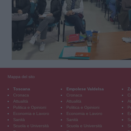
Mappa del sito
Toscana
Empolese Valdelsa
Z
Cronaca
Cronaca
C
Attualità
Attualità
At
Politica e Opinioni
Politica e Opinioni
Po
Economia e Lavoro
Economia e Lavoro
E
Sanità
Sanità
S
Scuola e Università
Scuola e Università
S