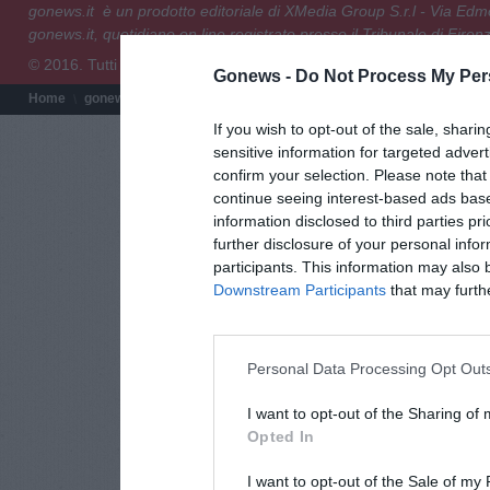
gonews.it è un prodotto editoriale di XMedia Group S.r.l - Via E
gonews.it, quotidiano on line registrato presso il Tribunale di Fire
© 2016. Tutti i diritti riservati.
Gonews -
Do Not Process My Per
Home
gonews.it
Redazione
Chi siamo
Termini e condizioni
Pri
If you wish to opt-out of the sale, sharin
sensitive information for targeted adver
confirm your selection. Please note tha
continue seeing interest-based ads base
information disclosed to third parties pr
further disclosure of your personal infor
participants. This information may also 
Downstream Participants
that may further
Personal Data Processing Opt Out
I want to opt-out of the Sharing of
Opted In
I want to opt-out of the Sale of my