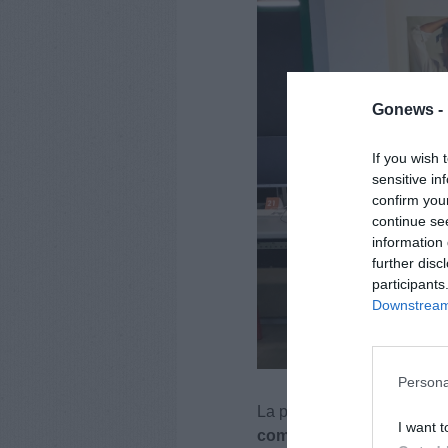
Gonews -
If you wish 
sensitive in
confirm you
continue se
information 
further disc
participants
Downstream 
Persona
La prova, articolata in due
I want t
commissione
composta dal