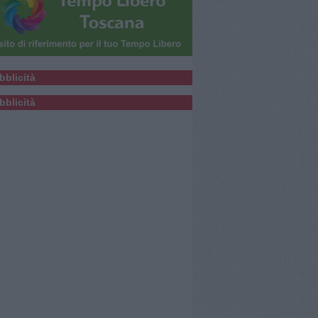
bblicità
bblicità