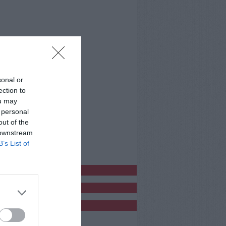
sonal or
ection to
ou may
 personal
out of the
 downstream
B’s List of
bblicitàCl
bblicità
bblicità