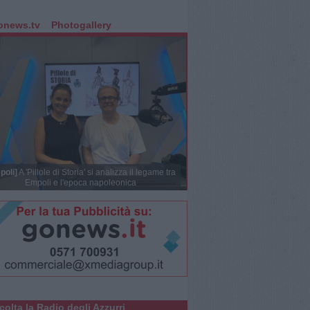
onews.tv
Photogallery
poli]
A 'Pillole di Storia' si analizza il legame tra
Empoli e l'epoca napoleonica
colta la Radio degli Azzurri