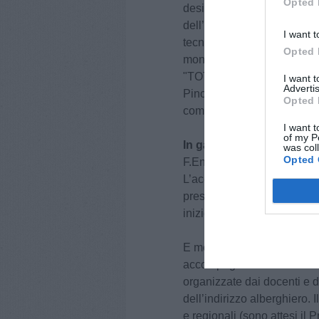
Opted 
designato dall’Ufficio Scol
dell’Istituto, prof.ssa Barb
I want t
tecniche prof.ssa Luisella 
Opted 
mondo produttivo Carlotta A
"TOTTA" di Montespertoli ed
I want 
Advertis
Pinochi, giornalista ed att
Opted 
comunicazione del Comune
I want t
of my P
In gara ben 17 istituti
prov
was col
Opted 
F.Enriques parteciperà con 
L’accoglienza dei partecipa
presso il Centro Culturale
inizio mercoledì 29 per ter
E mentre i ragazzi e le rag
accompagnatori saranno coinv
organizzate dai docenti e da
dell’indirizzo alberghiero. Il
e regionali (sono attesi il