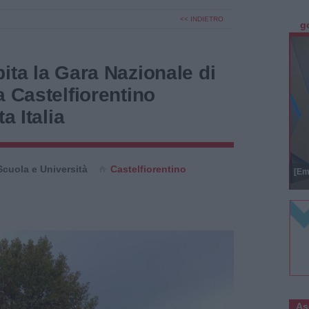
<< INDIETRO
g
ita la Gara Nazionale di
a Castelfiorentino
a Italia
Scuola e Università
Castelfiorentino
[Em
As