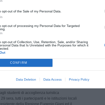
In
astico Regionale, dalla Dirigente Scolastica
ara Degl’Innocenti, dalla docente di materie
o opt-out of the Sale of my Personal Data.
Giacomini e dai rappresentanti esterni del
In
ntichi, titolare dell’agenzia di comunicazione
 ex allieva di questo istituto e Francesca
to opt-out of processing my Personal Data for Targeted
ing.
uale assessora alla cultura, partecipazione e
In
 di Montaione.
o opt-out of Collection, Use, Retention, Sale, and/or Sharing
ersonal Data that Is Unrelated with the Purposes for which it
enienti da diverse regioni; fuori concorso l’ISIS
lected.
Out
la studentessa Luchini Sofia della classe 4 A.
nti si svolgerà martedì 28 aprile alle ore 16:30
CONFIRM
 CAMBIO di Castelfiorentino e la prova avrà
minare nella mattinata del 30.
Data Deletion
Data Access
Privacy Policy
azze saranno impegnati in gara, i docenti
olti in visite culturali sul territorio
gli studenti di accoglienza turistica
 29 sera, tutti i partecipanti e le istituzioni locali
 Presidente della Regione Eugenio Giani ed il