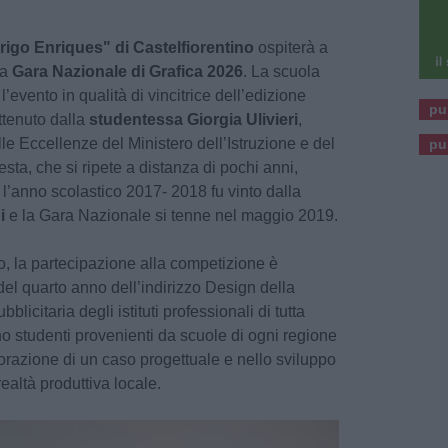
erigo Enriques" di Castelfiorentino
ospiterà a
la
Gara Nazionale di Grafica 2026
. La scuola
l’evento in qualità di vincitrice dell’edizione
pu
ttenuto dalla
studentessa Giorgia Ulivieri
,
lle Eccellenze del Ministero dell’Istruzione e del
pu
sta, che si ripete a distanza di pochi anni,
l’anno scolastico 2017- 2018 fu vinto dalla
i
e la Gara Nazionale si tenne nel maggio 2019.
o, la partecipazione alla competizione è
 del quarto anno dell’indirizzo Design della
icitaria degli istituti professionali di tutta
ino studenti provenienti da scuole di ogni regione
orazione di un caso progettuale e nello sviluppo
realtà produttiva locale.