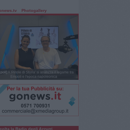
onews.tv
Photogallery
poli]
A 'Pillole di Storia' si analizza il legame tra
Empoli e l'epoca napoleonica
colta la Radio degli Azzurri