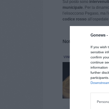
Sul posto sono
intervenut
municipale
. Per la dinamic
l'elisoccorso Pegaso, ma l'
codice rosso
all'ospedal
Gonews -
Notizie correlate
If you wish 
sensitive in
confirm you
VINCI
CRONACA
27 Luglio 2
continue se
È s
information 
tec
further disc
A 93
participants
Luci
Downstream 
da t
dove
Persona