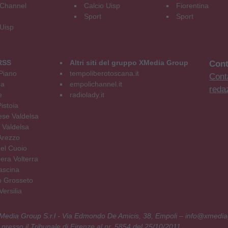
Channel
Calcio Uisp
Fiorentina
Sport
Sport
 Uisp
RSS
Altri siti del gruppo XMedia Group
Cont
Piano
tempoliberotoscana.it
Conta
na
empolichannel.it
reda
e
radiolady.it
istoia
se Valdelsa
 Valdelsa
Arezzo
el Cuoio
era Volterra
ascina
o Grosseto
ersilia
 XMedia Group S.r.l - Via Edmondo De Amicis, 38, Empoli – info@xmedia
 presso il Tribunale di Firenze al nr. 5854 del 25/10/2011