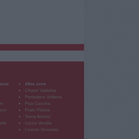
incia
Altre zone
Chianti Valdelsa
Pontedera Volterra
ni
Pisa Cascina
oro
Prato Pistoia
Siena Arezzo
sità
Lucca Versilia
Livorno Grosseto