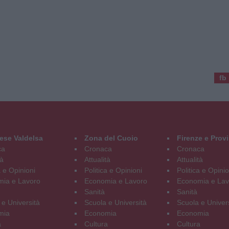
fb
ese Valdelsa
Zona del Cuoio
Firenze e Prov
ca
Cronaca
Cronaca
tà
Attualità
Attualità
a e Opinioni
Politica e Opinioni
Politica e Opinio
ia e Lavoro
Economia e Lavoro
Economia e Lav
Sanità
Sanità
 e Università
Scuola e Università
Scuola e Univer
mia
Economia
Economia
a
Cultura
Cultura