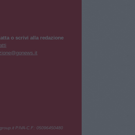
atta o scrivi alla redazione
tti
zione@gonews.it
group.it P.IVA-C.F.: 05096450480