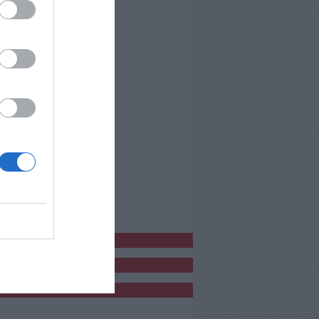
bblicitàCl
bblicità
bblicità