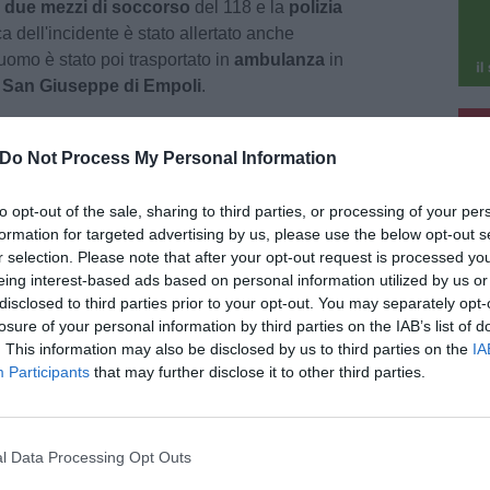
i due mezzi di soccorso
del 118 e la
polizia
a dell'incidente è stato allertato anche
uomo è stato poi trasportato in
ambulanza
in
e
San Giuseppe di Empoli
.
pu
Do Not Process My Personal Information
pu
to opt-out of the sale, sharing to third parties, or processing of your per
formation for targeted advertising by us, please use the below opt-out s
r selection. Please note that after your opt-out request is processed y
026
eing interest-based ads based on personal information utilized by us or
comparsa Ilva Spalletti, madre del
disclosed to third parties prior to your opt-out. You may separately opt-
nico della Juventus
losure of your personal information by third parties on the IAB’s list of
 anni è scomparsa Ilva Spalletti, madre di
. This information may also be disclosed by us to third parties on the
IA
ano Spalletti, allenatore della Juventus. Viveva
Participants
that may further disclose it to other third parties.
antissimi anni a Sovigliana, nel comune di Vinci,
 era molto conosciuta. Per Spalletti [...]
l Data Processing Opt Outs