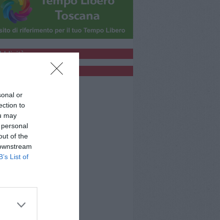
bblicità
bblicità
sonal or
ection to
ou may
 personal
out of the
 downstream
B’s List of