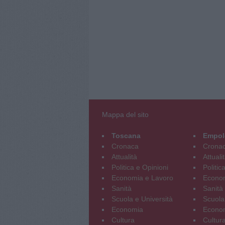
Mappa del sito
Toscana
Empol
Cronaca
Crona
Attualità
Attuali
Politica e Opinioni
Politic
Economia e Lavoro
Econom
Sanità
Sanità
Scuola e Università
Scuola
Economia
Econo
Cultura
Cultur