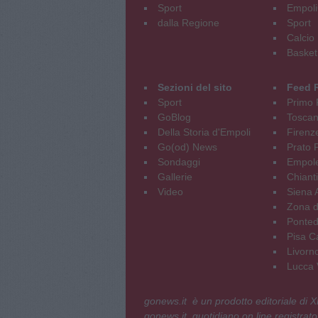
Sport
Empoli
dalla Regione
Sport
Calcio
Basket
Sezioni del sito
Feed 
Sport
Primo 
GoBlog
Tosca
Della Storia d'Empoli
Firenz
Go(od) News
Prato P
Sondaggi
Empole
Gallerie
Chianti
Video
Siena 
Zona d
Ponted
Pisa C
Livorn
Lucca V
gonews.it è un prodotto editoriale di
gonews.it, quotidiano on line registrato