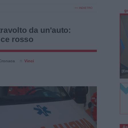
<< INDIETRO
g
 travolto da un'auto:
ice rosso
Cronaca
Vinci
[Em
As