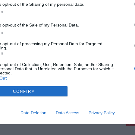
o opt-out of the Sharing of my personal data.
026
In
comparso a 80 anni Leonardo
burini, detto 'Leone'
o opt-out of the Sale of my Personal Data.
In
i piange la scomparsa di 'Leone', al secolo
ardo Tamburini. A ottanta anni è scomparsa
delle colonne della frazione di Spicchio,
to opt-out of processing my Personal Data for Targeted
atore della Sagra della Chiocciola e dirigente
ing.
 [...]
In
o opt-out of Collection, Use, Retention, Sale, and/or Sharing
ersonal Data that Is Unrelated with the Purposes for which it
lected.
Out
26
CONFIRM
to con spaccata in un bar di Sovigliana:
agini in corso
pu
a notte tra mercoledì 8 e giovedì 9 luglio è
nuto un furto con spaccata in un bar di
Pu
Data Deletion
Data Access
Privacy Policy
gliana, nel comune di Vinci, in via Cairoli. I ladri
o [...]
pu