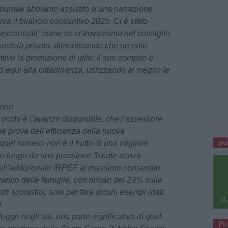
munale abbiamo assistito a una narrazione
circa il bilancio consuntivo 2025. Ci è stato
te percentuali” come se ci trovassimo nel consiglio
società privata, dimenticando che un ente
ivo la produzione di utile: il suo compito è
ed equi alla cittadinanza, utilizzando al meglio le
meri.
i occhi è l’avanzo disponibile, che l’assessore
 prova dell’efficienza della nuova
pu
quel numero non è il frutto di una migliore
mo luogo da una pressione fiscale senza
ell’addizionale IRPEF al massimo consentito,
 carico delle famiglie, con rincari del 23% sulle
ti scolastici, solo per fare alcuni esempi (dati
.
gge negli atti, una parte significativa di quel
Pu