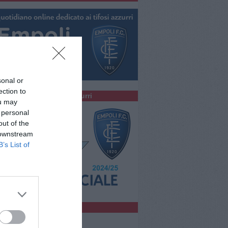
sonal or
ection to
colta la Radio degli Azzurri
ou may
 personal
out of the
 downstream
B’s List of
bblicità