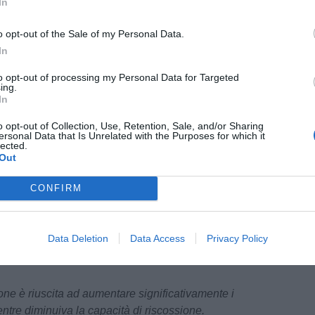
In
ata quella precedente, mentre oggi si torna ad
no i livelli del 2023.
o opt-out of the Sale of my Personal Data.
In
apacità di riscossione.
evasione TARI risulta sostanzialmente ferma: si
to opt-out of processing my Personal Data for Targeted
ing.
ncassati nel 2024 a soli euro 4.934,23 nel
In
si IMU si sono ridotti di circa 500.000 euro
o opt-out of Collection, Use, Retention, Sale, and/or Sharing
ersonal Data that Is Unrelated with the Purposes for which it
e.
lected.
Out
cresce però il costo della gestione delle entrate,
CONFIRM
Data Deletion
Data Access
Privacy Policy
one è riuscita ad aumentare significativamente i
entre diminuiva la capacità di riscossione.