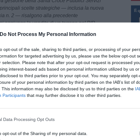
tiva gestione della Santa Croce Pubblici Servizi
 principali scelte strategiche — inclusa la nuova
cia n. 2 — risalgono alla precedente
i aggiunge la vendita di un terreno nel PIP,
ni pregresse.
Do Not Process My Personal Information
e delle entrate.
to opt-out of the sale, sharing to third parties, or processing of your per
nziano molte criticità rispetto agli anni
formation for targeted advertising by us, please use the below opt-out s
As
r selection. Please note that after your opt-out request is processed y
dicato una maggiore efficienza nel recupero dei
eing interest-based ads based on personal information utilized by us or
no altro. I residui attivi indicati nell’Allegato A
disclosed to third parties prior to your opt-out. You may separately opt-
losure of your personal information by third parties on the IAB’s list of
ro 15.693.925,52 nel 2023 a euro
. This information may also be disclosed by us to third parties on the
IA
r poi salire a euro 16.841.160,55 nel 2025.
Participants
that may further disclose it to other third parties.
e che le somme da incassare — perché non
di circa 1.200.000 euro.
che dal Fondo crediti di dubbia esigibilità,
l Data Processing Opt Outs
62,40 nel 2023 a euro 8.913.518,52 nel 2024,
pu
0.973,72 nel 2025.
o opt-out of the Sharing of my personal data.
ica amministrazione che ha ridotto questo fondo