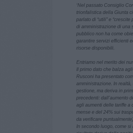
‘Nel passato Consiglio Co
trionfalistica della Giunta 
parlato di “utili” e “cresci
di amministrazione di una 
pubblico non ha come obiett
garantire servizi efficienti 
risorse disponibili.
Entriamo nel merito dei nu
Il primo dato che balza agl
Rusconi ha presentato come
amministrazione. In realtà, 
gestione, ma deriva in pri
precedenti: dall’aumento d
agli aumenti delle tariffe a
mense e del 24% sui traspor
da verificare puntualmente)
In secondo luogo, come si le