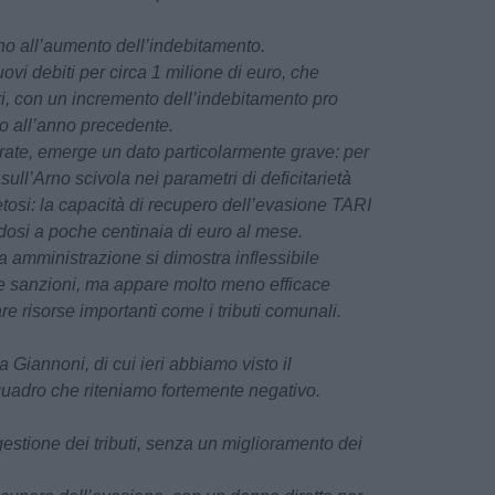
rno all’aumento dell’indebitamento.
nuovi debiti per circa 1 milione di euro, che
ri, con un incremento dell’indebitamento pro
tto all’anno precedente.
trate, emerge un dato particolarmente grave: per
ull’Arno scivola nei parametri di deficitarietà
ietosi: la capacità di recupero dell’evasione TARI
dosi a poche centinaia di euro al mese.
 amministrazione si dimostra inflessibile
are sanzioni, ma appare molto meno efficace
re risorse importanti come i tributi comunali.
ta Giannoni, di cui ieri abbiamo visto il
quadro che riteniamo fortemente negativo.
 gestione dei tributi, senza un miglioramento dei