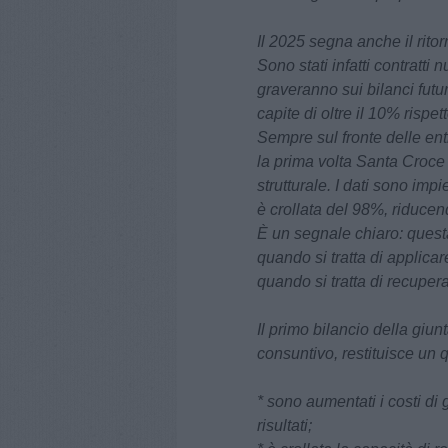
Il 2025 segna anche il rito
Sono stati infatti contratti 
graveranno sui bilanci futu
capite di oltre il 10% rispe
Sempre sul fronte delle en
la prima volta Santa Croce s
strutturale. I dati sono imp
è crollata del 98%, riducen
È un segnale chiaro: questa
quando si tratta di applic
quando si tratta di recupera
Il primo bilancio della giun
consuntivo, restituisce un 
* sono aumentati i costi di
risultati;