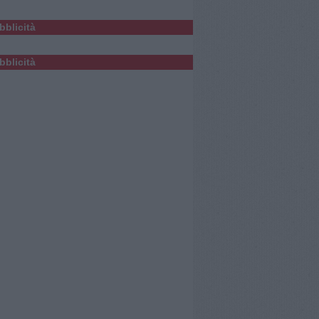
bblicità
bblicità