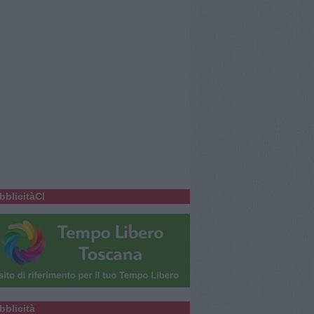
bblicitàCl
bblicità