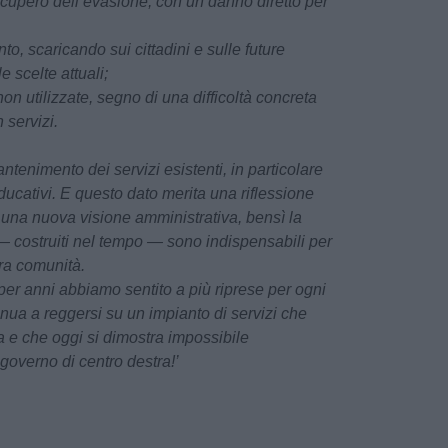
 recupero dell’evasione, con un danno diretto per
o, scaricando sui cittadini e sulle future
e scelte attuali;
non utilizzate, segno di una difficoltà concreta
n servizi.
antenimento dei servizi esistenti, in particolare
 educativi. E questo dato merita una riflessione
 di una nuova visione amministrativa, bensì la
— costruiti nel tempo — sono indispensabili per
tra comunità.
per anni abbiamo sentito a più riprese per ogni
nua a reggersi su un impianto di servizi che
a e che oggi si dimostra impossibile
governo di centro destra!’