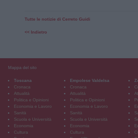
Tutte le notizie di Cerreto Guidi
<< Indietro
Mappa del sito
Toscana
Empolese Valdelsa
Z
Cronaca
Cronaca
C
Attualità
Attualità
At
Politica e Opinioni
Politica e Opinioni
Po
Economia e Lavoro
Economia e Lavoro
E
Sanità
Sanità
S
Scuola e Università
Scuola e Università
S
Economia
Economia
E
Cultura
Cultura
C