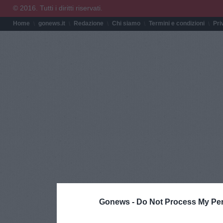
© 2016. Tutti i diritti riservati.
Home
gonews.it
Redazione
Chi siamo
Termini e condizioni
Pri
Gonews -
Do Not Process My Per