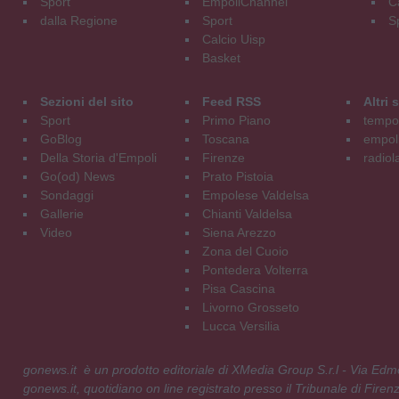
Sport
EmpoliChannel
C
dalla Regione
Sport
S
Calcio Uisp
Basket
Sezioni del sito
Feed RSS
Altri
Sport
Primo Piano
tempol
GoBlog
Toscana
empoli
Della Storia d'Empoli
Firenze
radiol
Go(od) News
Prato Pistoia
Sondaggi
Empolese Valdelsa
Gallerie
Chianti Valdelsa
Video
Siena Arezzo
Zona del Cuoio
Pontedera Volterra
Pisa Cascina
Livorno Grosseto
Lucca Versilia
gonews.it è un prodotto editoriale di XMedia Group S.r.l - Via E
gonews.it, quotidiano on line registrato presso il Tribunale di Fire