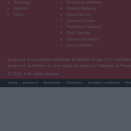
Sondaggi
Empolese Valdelsa
Gallerie
Chianti Valdelsa
Video
Siena Arezzo
Zona del Cuoio
Pontedera Volterra
Pisa Cascina
Livorno Grosseto
Lucca Versilia
gonews.it è un prodotto editoriale di XMedia Group S.r.l - Via E
gonews.it, quotidiano on line registrato presso il Tribunale di Fire
© 2016. Tutti i diritti riservati.
Home
gonews.it
Redazione
Chi siamo
Termini e condizioni
Pri