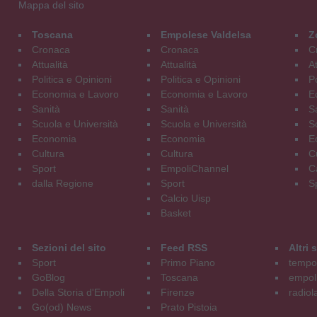
Mappa del sito
Toscana
Empolese Valdelsa
Z
Cronaca
Cronaca
C
Attualità
Attualità
At
Politica e Opinioni
Politica e Opinioni
Po
Economia e Lavoro
Economia e Lavoro
E
Sanità
Sanità
S
Scuola e Università
Scuola e Università
S
Economia
Economia
E
Cultura
Cultura
C
Sport
EmpoliChannel
C
dalla Regione
Sport
S
Calcio Uisp
Basket
Sezioni del sito
Feed RSS
Altri
Sport
Primo Piano
tempol
GoBlog
Toscana
empoli
Della Storia d'Empoli
Firenze
radiol
Go(od) News
Prato Pistoia