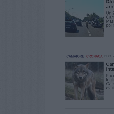
Dà 
arr
Un 2
Cama
Mass
poi 
CAMAIORE
CRONACA
23 L
Can
int
Face
lugl
Cama
avut