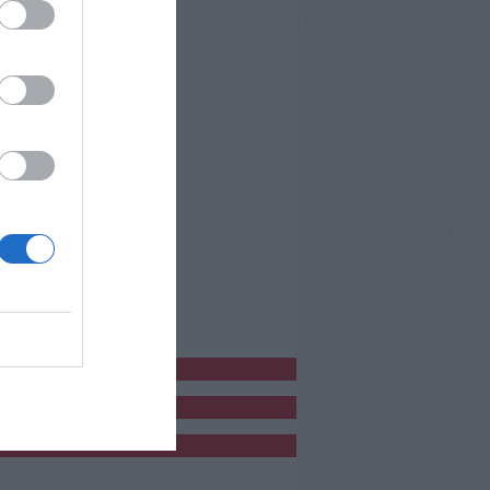
bblicitàCl
bblicità
bblicità