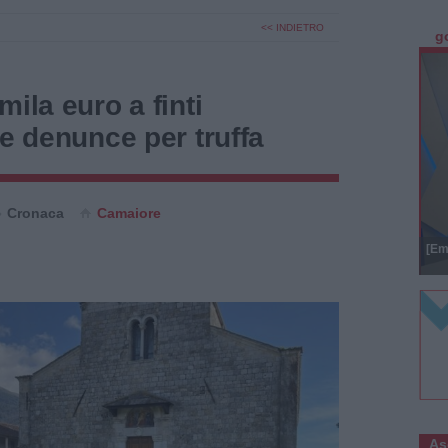
<< INDIETRO
g
ila euro a finti
ue denunce per truffa
Cronaca
Camaiore
[Em
As