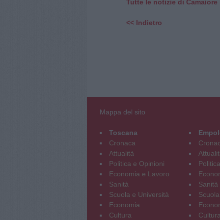
Tutte le notizie di Camaiore
<< Indietro
Mappa del sito
Toscana
Empol
Cronaca
Crona
Attualità
Attuali
Politica e Opinioni
Politic
Economia e Lavoro
Econom
Sanità
Sanità
Scuola e Università
Scuola
Economia
Econo
Cultura
Cultur