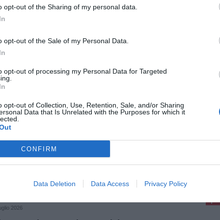
o opt-out of the Sharing of my personal data.
orto di 19.800 euro.
In
o opt-out of the Sale of my Personal Data.
In
to opt-out of processing my Personal Data for Targeted
ing.
In
osto 2026
ffa del falso carabiniere, due arresti a
o opt-out of Collection, Use, Retention, Sale, and/or Sharing
aiore
ersonal Data that Is Unrelated with the Purposes for which it
lected.
1enne e un 37enne sono stati arrestati a
Out
iore per la truffa del falso carabinieri. I due
 stati individuati dai carabinieri di Viareggio,
hanno scoperto il raggiro [...]
CONFIRM
pu
Pu
Data Deletion
Data Access
Privacy Policy
pu
uglio 2026