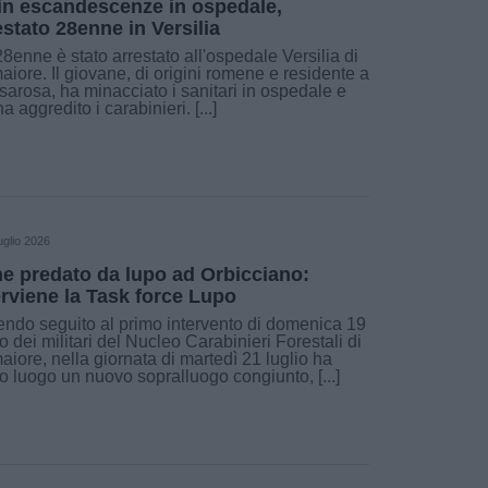
in escandescenze in ospedale,
estato 28enne in Versilia
8enne è stato arrestato all'ospedale Versilia di
iore. Il giovane, di origini romene e residente a
arosa, ha minacciato i sanitari in ospedale e
ha aggredito i carabinieri. [...]
uglio 2026
e predato da lupo ad Orbicciano:
erviene la Task force Lupo
ndo seguito al primo intervento di domenica 19
io dei militari del Nucleo Carabinieri Forestali di
iore, nella giornata di martedì 21 luglio ha
o luogo un nuovo sopralluogo congiunto, [...]