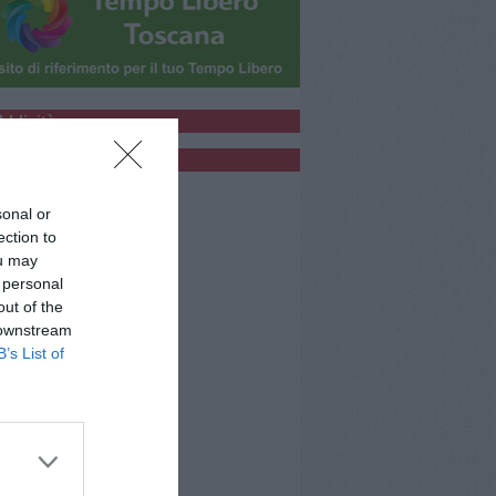
bblicità
bblicità
sonal or
ection to
ou may
 personal
out of the
 downstream
B’s List of