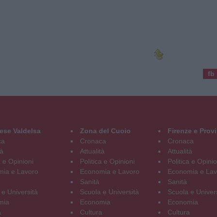
fb
ese Valdelsa
Zona del Cuoio
Firenze e Prov
ca
Cronaca
Cronaca
tà
Attualità
Attualità
a e Opinioni
Politica e Opinioni
Politica e Opinio
ia e Lavoro
Economia e Lavoro
Economia e Lav
Sanità
Sanità
 e Università
Scuola e Università
Scuola e Univer
mia
Economia
Economia
a
Cultura
Cultura