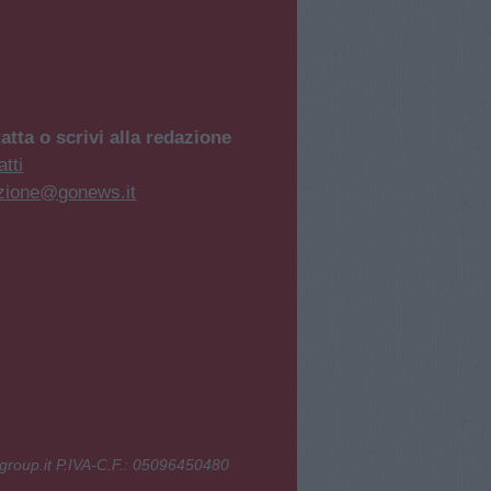
atta o scrivi alla redazione
tti
zione@gonews.it
group.it P.IVA-C.F.: 05096450480