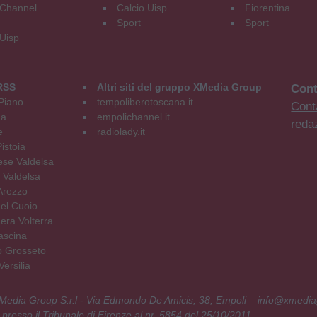
Channel
Calcio Uisp
Fiorentina
Sport
Sport
 Uisp
RSS
Altri siti del gruppo XMedia Group
Cont
Piano
tempoliberotoscana.it
Conta
na
empolichannel.it
reda
e
radiolady.it
istoia
se Valdelsa
 Valdelsa
Arezzo
el Cuoio
era Volterra
ascina
o Grosseto
ersilia
 XMedia Group S.r.l - Via Edmondo De Amicis, 38, Empoli – info@xmedia
 presso il Tribunale di Firenze al nr. 5854 del 25/10/2011