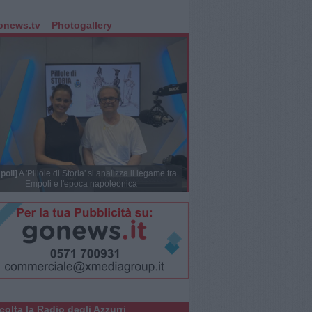
onews.tv
Photogallery
poli]
A 'Pillole di Storia' si analizza il legame tra
Empoli e l'epoca napoleonica
colta la Radio degli Azzurri