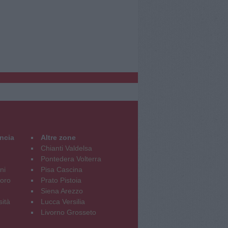
incia
Altre zone
Chianti Valdelsa
Pontedera Volterra
ni
Pisa Cascina
oro
Prato Pistoia
Siena Arezzo
sità
Lucca Versilia
Livorno Grosseto