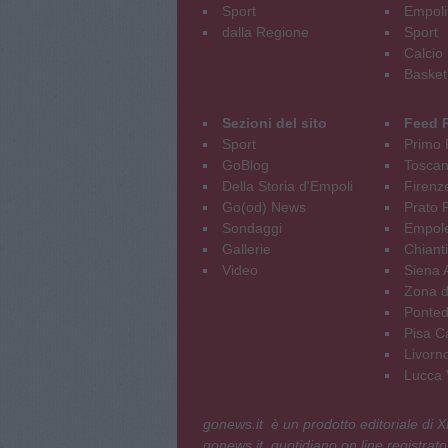
Sport
Empoli
dalla Regione
Sport
Calcio
Basket
Sezioni del sito
Feed 
Sport
Primo 
GoBlog
Tosca
Della Storia d'Empoli
Firenz
Go(od) News
Prato P
Sondaggi
Empole
Gallerie
Chianti
Video
Siena 
Zona d
Ponted
Pisa C
Livorn
Lucca V
gonews.it è un prodotto editoriale di
gonews.it, quotidiano on line registrato