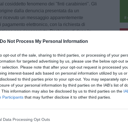
 al cosiddetto fenomeno dei "finti carabinieri". Gli
rigine dalla denuncia presentata da un
 aver ricevuto un messaggio apparentemente
i pagamento elettronico, con la richiesta di
pu
azione non riconosciuta. Pochi minuti dopo la
è stata contattata telefonicamente da un numero
Do Not Process My Personal Information
pu
stazione dei carabinieri della zona: numero,
à falsificato mediante la tecnica dello "spoofing".
to opt-out of the sale, sharing to third parties, or processing of your per
tta un interlocutore si sarebbe qualificato come
formation for targeted advertising by us, please use the below opt-out s
ucendo l'uomo a effettuare un bonifico
r selection. Please note that after your opt-out request is processed y
su un conto corrente indicato durante la
eing interest-based ads based on personal information utilized by us or
disclosed to third parties prior to your opt-out. You may separately opt-
losure of your personal information by third parties on the IAB’s list of
. This information may also be disclosed by us to third parties on the
IA
stigative, sviluppate attraverso testimonianze e
Participants
that may further disclose it to other third parties.
hanno portato ad individuare i presunti
residenti a Napoli, con conseguente segnalazione
 corso delle operazioni è stata inoltre
l Data Processing Opt Outs
zza dei fatti, gran parte della somma sottratta.
à giudiziaria è stato effettuato il dissequestro e