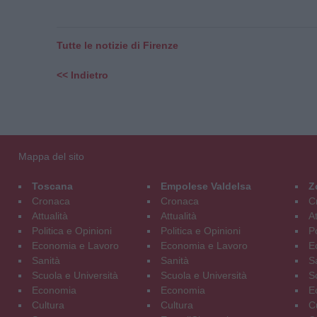
Tutte le notizie di Firenze
<< Indietro
Mappa del sito
Toscana
Empolese Valdelsa
Z
Cronaca
Cronaca
C
Attualità
Attualità
At
Politica e Opinioni
Politica e Opinioni
Po
Economia e Lavoro
Economia e Lavoro
E
Sanità
Sanità
S
Scuola e Università
Scuola e Università
S
Economia
Economia
E
Cultura
Cultura
C