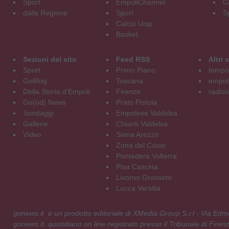
Sport
EmpoliChannel
C
dalla Regione
Sport
S
Calcio Uisp
Basket
Sezioni del sito
Feed RSS
Altri
Sport
Primo Piano
tempol
GoBlog
Toscana
empoli
Della Storia d'Empoli
Firenze
radiol
Go(od) News
Prato Pistoia
Sondaggi
Empolese Valdelsa
Gallerie
Chianti Valdelsa
Video
Siena Arezzo
Zona del Cuoio
Pontedera Volterra
Pisa Cascina
Livorno Grosseto
Lucca Versilia
gonews.it è un prodotto editoriale di XMedia Group S.r.l - Via E
gonews.it, quotidiano on line registrato presso il Tribunale di Fire