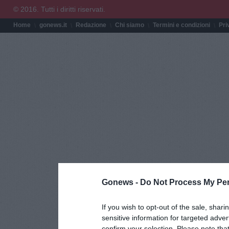
© 2016. Tutti i diritti riservati.
Home
gonews.it
Redazione
Chi siamo
Termini e condizioni
Pri
Gonews -
Do Not Process My Per
If you wish to opt-out of the sale, shari
sensitive information for targeted adver
confirm your selection. Please note tha