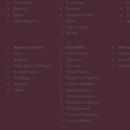
Economia
Economia
E
Cultura
Cultura
C
Sport
EmpoliChannel
C
dalla Regione
Sport
S
Calcio Uisp
Basket
Sezioni del sito
Feed RSS
Altri
Sport
Primo Piano
tempol
GoBlog
Toscana
empoli
Della Storia d'Empoli
Firenze
radiol
Go(od) News
Prato Pistoia
Sondaggi
Empolese Valdelsa
Gallerie
Chianti Valdelsa
Video
Siena Arezzo
Zona del Cuoio
Pontedera Volterra
Pisa Cascina
Livorno Grosseto
Lucca Versilia