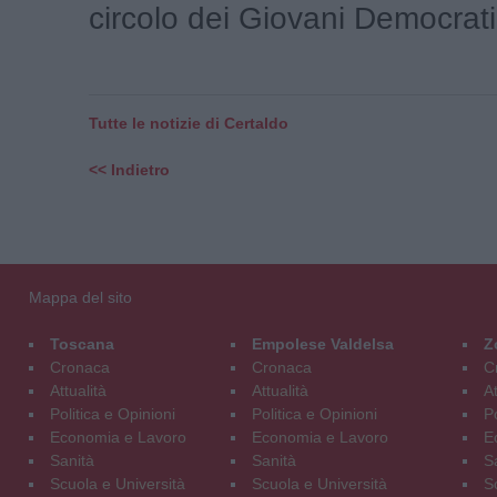
circolo dei Giovani Democratici
Tutte le notizie di Certaldo
<< Indietro
Mappa del sito
Toscana
Empolese Valdelsa
Z
Cronaca
Cronaca
C
Attualità
Attualità
At
Politica e Opinioni
Politica e Opinioni
Po
Economia e Lavoro
Economia e Lavoro
E
Sanità
Sanità
S
Scuola e Università
Scuola e Università
S