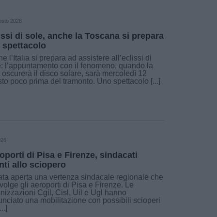
osto 2026
issi di sole, anche la Toscana si prepara
o spettacolo
e l’Italia si prepara ad assistere all’eclissi di
: l’appuntamento con il fenomeno, quando la
 oscurerà il disco solare, sarà mercoledì 12
to poco prima del tramonto. Uno spettacolo [...]
026
oporti di Pisa e Firenze, sindacati
nti allo sciopero
ata aperta una vertenza sindacale regionale che
volge gli aeroporti di Pisa e Firenze. Le
nizzazioni Cgil, Cisl, Uil e Ugl hanno
nciato una mobilitazione con possibili scioperi
..]