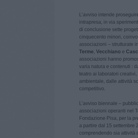
L’avviso intende proseguire
intrapresa, in via speriment
di conclusione sette proget
cinquecento minori, coinvol
associazioni – strutturate in 
Terme
,
Vecchiano
e
Casc
associazioni hanno promoss
varia natura e contenuti : d
teatro ai laboratori creativi
ambientale, dalle attività s
competitivo.
L’avviso biennale – pubbli
associazioni operanti nel T
Fondazione Pisa, per la pr
a partire dal 15 settembre 
comprendendo sia attività da