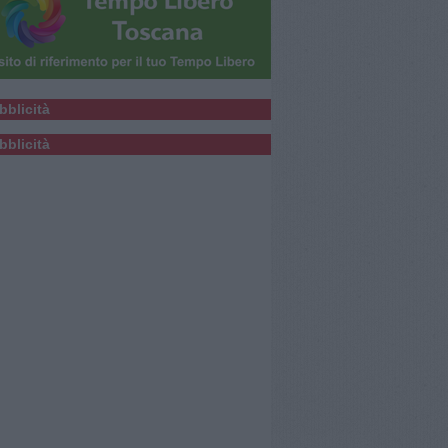
bblicità
bblicità