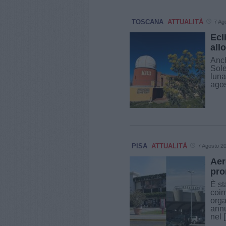
TOSCANA
ATTUALITÀ
7 Ag
Ecl
all
Anch
Sole
luna
agos
PISA
ATTUALITÀ
7 Agosto 2
Aer
pro
È st
coin
orga
annu
nel [.