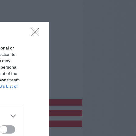
sonal or
ection to
ou may
 personal
out of the
 downstream
B’s List of
bblicitàCl
bblicità
bblicità