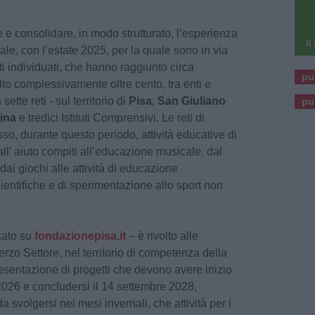
 e consolidare, in modo strutturato, l’esperienza
ale, con l’estate 2025, per la quale sono in via
ti individuati, che hanno raggiunto circa
pu
to complessivamente oltre cento, tra enti e
sette reti - sul territorio di
Pisa
,
San Giuliano
pu
ina
e tredici Istituti Comprensivi. Le reti di
o, durante questo periodo, attività educative di
all’ aiuto compiti all’educazione musicale, dal
, dai giochi alle attività di educazione
cientifiche e di sperimentazione allo sport non
cato su
fondazionepisa.it
– è rivolto alle
erzo Settore, nel territorio di competenza della
esentazione di progetti che devono avere inizio
2026 e concludersi il 14 settembre 2028,
 svolgersi nei mesi invernali, che attività per i