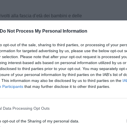
ivolti alla fascia d’età dei bambini e delle
, a rischio povertà educativa ed essere
associazioni, valorizzando da parte dei
Do Not Process My Personal Information
 con gli istituti scolastici comprensivi del
izzati.
to opt-out of the sale, sharing to third parties, or processing of your per
formation for targeted advertising by us, please use the below opt-out s
li dovranno riguardare il supporto allo studio, i
r selection. Please note that after your opt-out request is processed y
eing interest-based ads based on personal information utilized by us or
tifici, l’educazione musicale, artistica ed
disclosed to third parties prior to your opt-out. You may separately opt-
tività ludico – motorie, la promozione del
losure of your personal information by third parties on the IAB’s list of
mesi estivi dovranno comprendere i campi solari,
. This information may also be disclosed by us to third parties on the
IA
i laboratori tematici e il supporto allo studio.
Participants
that may further disclose it to other third parties.
pu
finalizzati a ridurre le disuguaglianze educative
scolastica, a rafforzare le competenze di base, a
Pu
l Data Processing Opt Outs
le e culturale dei minori con background
pu
e famiglie nei percorsi educativi.
o opt-out of the Sharing of my personal data.