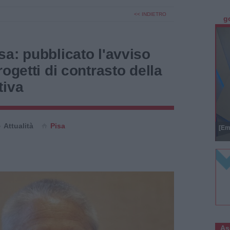
<< INDIETRO
g
a: pubblicato l'avviso
ogetti di contrasto della
tiva
Attualità
Pisa
[Em
As