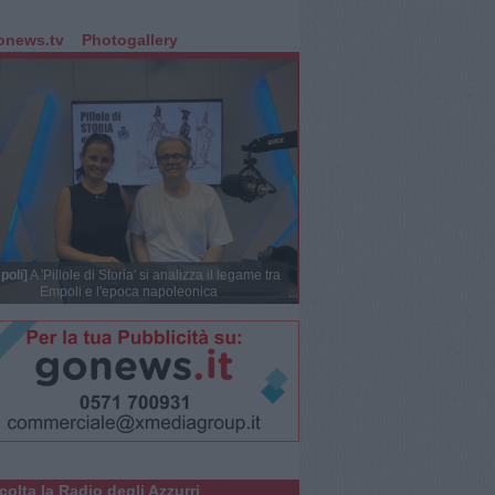
onews.tv
Photogallery
poli]
A 'Pillole di Storia' si analizza il legame tra
Empoli e l'epoca napoleonica
colta la Radio degli Azzurri