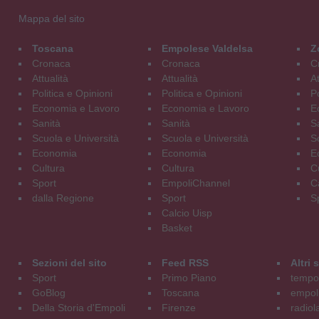
Mappa del sito
Toscana
Empolese Valdelsa
Z
Cronaca
Cronaca
C
Attualità
Attualità
At
Politica e Opinioni
Politica e Opinioni
Po
Economia e Lavoro
Economia e Lavoro
E
Sanità
Sanità
S
Scuola e Università
Scuola e Università
S
Economia
Economia
E
Cultura
Cultura
C
Sport
EmpoliChannel
C
dalla Regione
Sport
S
Calcio Uisp
Basket
Sezioni del sito
Feed RSS
Altri
Sport
Primo Piano
tempol
GoBlog
Toscana
empoli
Della Storia d'Empoli
Firenze
radiol