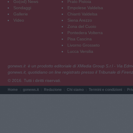
Go(od) News
Prato Pistoia
Sondaggi
Empolese Valdelsa
Gallerie
Chianti Valdelsa
Video
Siena Arezzo
Zona del Cuoio
Pontedera Volterra
Pisa Cascina
Livorno Grosseto
Lucca Versilia
gonews.it è un prodotto editoriale di XMedia Group S.r.l - Via E
gonews.it, quotidiano on line registrato presso il Tribunale di Fire
© 2016. Tutti i diritti riservati.
Home
gonews.it
Redazione
Chi siamo
Termini e condizioni
Pri